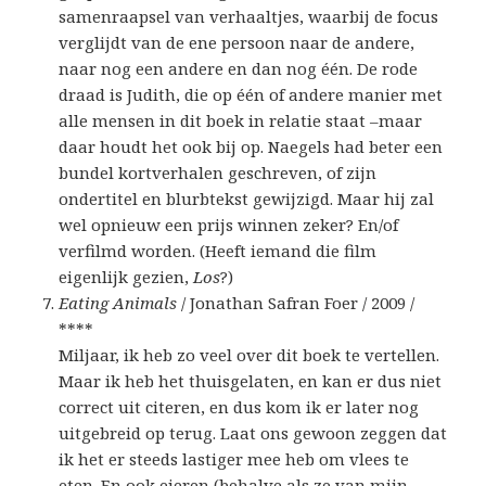
samenraapsel van verhaaltjes, waarbij de focus
verglijdt van de ene persoon naar de andere,
naar nog een andere en dan nog één. De rode
draad is Judith, die op één of andere manier met
alle mensen in dit boek in relatie staat –maar
daar houdt het ook bij op. Naegels had beter een
bundel kortverhalen geschreven, of zijn
ondertitel en blurbtekst gewijzigd. Maar hij zal
wel opnieuw een prijs winnen zeker? En/of
verfilmd worden. (Heeft iemand die film
eigenlijk gezien,
Los
?)
Eating Animals
/ Jonathan Safran Foer / 2009 /
****
Miljaar, ik heb zo veel over dit boek te vertellen.
Maar ik heb het thuisgelaten, en kan er dus niet
correct uit citeren, en dus kom ik er later nog
uitgebreid op terug. Laat ons gewoon zeggen dat
ik het er steeds lastiger mee heb om vlees te
eten. En ook eieren (behalve als ze van mijn