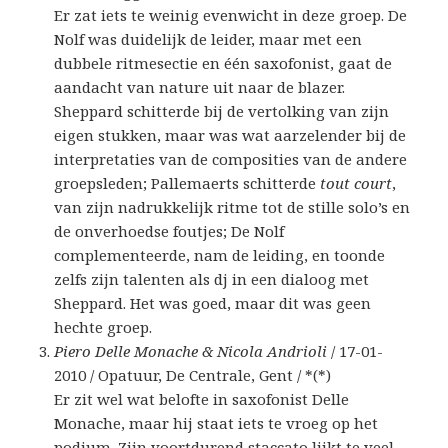
Er zat iets te weinig evenwicht in deze groep. De
Nolf was duidelijk de leider, maar met een
dubbele ritmesectie en één saxofonist, gaat de
aandacht van nature uit naar de blazer.
Sheppard schitterde bij de vertolking van zijn
eigen stukken, maar was wat aarzelender bij de
interpretaties van de composities van de andere
groepsleden; Pallemaerts schitterde
tout court
,
van zijn nadrukkelijk ritme tot de stille solo’s en
de onverhoedse foutjes; De Nolf
complementeerde, nam de leiding, en toonde
zelfs zijn talenten als dj in een dialoog met
Sheppard. Het was goed, maar dit was geen
hechte groep.
Piero Delle Monache & Nicola Andrioli
/ 17-01-
2010 / Opatuur, De Centrale, Gent / *(*)
Er zit wel wat belofte in saxofonist Delle
Monache, maar hij staat iets te vroeg op het
podium. Zijn voortdurend staccato lijkt te veel