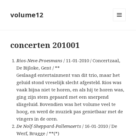
volume12
MENU
EN
WIDGETS
concerten 201001
Rios-Neve-Proesmans
/ 11-01-2010 / Concertzaal,
De Bijloke, Gent / **
Geslaagd entertainment van dit trio, maar het
geluid stond vreselijk slecht afgesteld. Rios was
vaak bijna niet te horen, en als hij te horen was,
ging zijn stem gepaard met een snerpend
slisgeluid. Bovendien was het volume veel te
hoog, en werd de muziek pas genietbaar met de
vingers in de oren.
De Nolf-Sheppard-Pallemaerts
/ 16-01-2010 / De
Werf, Brugge / **(*)