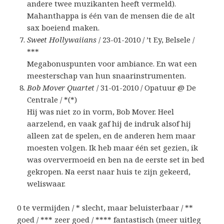
andere twee muzikanten heeft vermeld).
Mahanthappa is één van de mensen die de alt
sax boeiend maken.
Sweet Hollywaiians
/ 23-01-2010 / ’t Ey, Belsele /
***
Megabonuspunten voor ambiance. En wat een
meesterschap van hun snaarinstrumenten.
Bob Mover Quartet
/ 31-01-2010 / Opatuur @ De
Centrale / *(*)
Hij was niet zo in vorm, Bob Mover. Heel
aarzelend, en vaak gaf hij de indruk alsof hij
alleen zat de spelen, en de anderen hem maar
moesten volgen. Ik heb maar één set gezien, ik
was oververmoeid en ben na de eerste set in bed
gekropen. Na eerst naar huis te zijn gekeerd,
weliswaar.
0 te vermijden / * slecht, maar beluisterbaar / **
goed / *** zeer goed / **** fantastisch (meer
uitleg