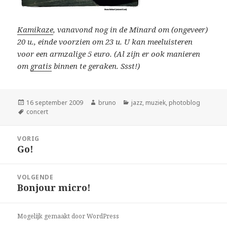
Kamikaze
, vanavond nog in de Minard om (ongeveer)
20 u., einde voorzien om 23 u. U kan meeluisteren
voor een armzalige 5 euro. (Al zijn er ook manieren
om
gratis
binnen te geraken. Ssst!)
Geplaatst
Auteur
Categorieën
16 september 2009
bruno
jazz
,
muziek
,
photoblog
op
Tags
concert
Bericht
VORIG
navigatie
Go!
Vorig
bericht:
VOLGENDE
Bonjour micro!
Volgend
bericht:
Mogelijk gemaakt door WordPress