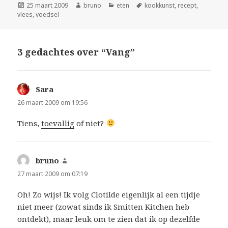
Geplaatst
Auteur
Categorieën
Tags
25 maart 2009
bruno
eten
kookkunst
,
recept
,
op
vlees
,
voedsel
3 gedachtes over “Vang”
Sara
schreef:
26 maart 2009 om 19:56
Tiens,
toevallig
of niet?
bruno
schreef:
27 maart 2009 om 07:19
Oh! Zo wijs! Ik volg Clotilde eigenlijk al een tijdje
niet meer (zowat sinds ik Smitten Kitchen heb
ontdekt), maar leuk om te zien dat ik op dezelfde