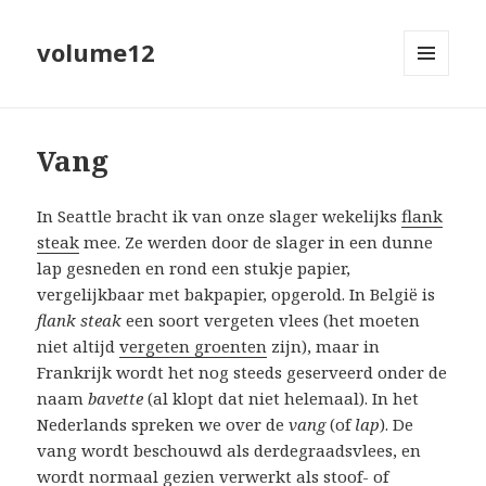
volume12
MENU
EN
WIDGETS
Vang
In Seattle bracht ik van onze slager wekelijks
flank
steak
mee. Ze werden door de slager in een dunne
lap gesneden en rond een stukje papier,
vergelijkbaar met bakpapier, opgerold. In België is
flank steak
een soort vergeten vlees (het moeten
niet altijd
vergeten groenten
zijn), maar in
Frankrijk wordt het nog steeds geserveerd onder de
naam
bavette
(al klopt dat niet helemaal). In het
Nederlands spreken we over de
vang
(of
lap
). De
vang wordt beschouwd als derdegraadsvlees, en
wordt normaal gezien verwerkt als stoof- of