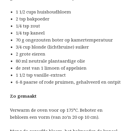
1 1/2 cups huishoudbloem
2 tsp bakpoeder
1/4 tsp zout
1/4 tsp kaneel
70 g ongezouten boter op kamertemperatuur
3/4 cup blonde (lichtbruine) suiker
2 grote eieren
80 ml neutrale plantaardige olie
de zest van 1 limoen of appelsien
1 1/2 tsp vanille-extract
6-8 paarse of rode pruimen, gehalveerd en ontpit
Zo gemaakt
Verwarm de oven voor op 175°C. Beboter en
bebloem een vorm (van zo’n 20 op 10 cm).