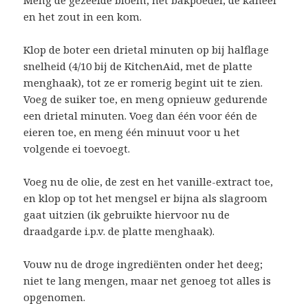
Meng de gezeefde bloem, het bakpoeder, de kaneel
en het zout in een kom.
Klop de boter een drietal minuten op bij halflage
snelheid (4/10 bij de KitchenAid, met de platte
menghaak), tot ze er romerig begint uit te zien.
Voeg de suiker toe, en meng opnieuw gedurende
een drietal minuten. Voeg dan één voor één de
eieren toe, en meng één minuut voor u het
volgende ei toevoegt.
Voeg nu de olie, de zest en het vanille-extract toe,
en klop op tot het mengsel er bijna als slagroom
gaat uitzien (ik gebruikte hiervoor nu de
draadgarde i.p.v. de platte menghaak).
Vouw nu de droge ingrediënten onder het deeg;
niet te lang mengen, maar net genoeg tot alles is
opgenomen.