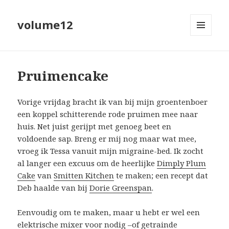
volume12
MENU
EN
WIDGETS
Pruimencake
Vorige vrijdag bracht ik van bij mijn groentenboer
een koppel schitterende rode pruimen mee naar
huis. Net juist gerijpt met genoeg beet en
voldoende sap. Breng er mij nog maar wat mee,
vroeg ik Tessa vanuit mijn migraine-bed. Ik zocht
al langer een excuus om de heerlijke
Dimply Plum
Cake
van
Smitten Kitchen
te maken; een recept dat
Deb haalde van bij
Dorie Greenspan
.
Eenvoudig om te maken, maar u hebt er wel een
elektrische mixer voor nodig –of getrainde