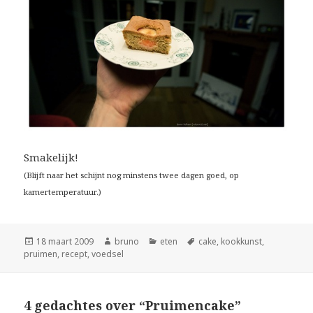
Smakelijk!
(Blijft naar het schijnt nog minstens twee dagen goed, op
kamertemperatuur.)
Geplaatst
Auteur
Categorieën
Tags
18 maart 2009
bruno
eten
cake
,
kookkunst
,
op
pruimen
,
recept
,
voedsel
4 gedachtes over “Pruimencake”