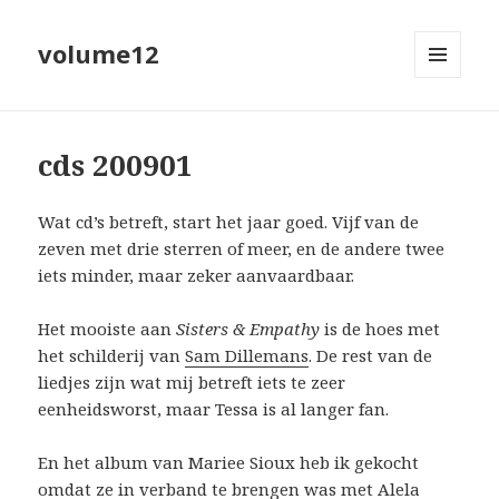
volume12
MENU
EN
WIDGETS
cds 200901
Wat cd’s betreft, start het jaar goed. Vijf van de
zeven met drie sterren of meer, en de andere twee
iets minder, maar zeker aanvaardbaar.
Het mooiste aan
Sisters & Empathy
is de hoes met
het schilderij van
Sam Dillemans
. De rest van de
liedjes zijn wat mij betreft iets te zeer
eenheidsworst, maar Tessa is al langer fan.
En het album van Mariee Sioux heb ik gekocht
omdat ze in verband te brengen was met Alela