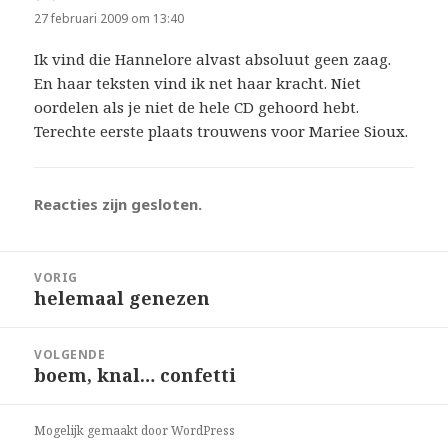
27 februari 2009 om 13:40
Ik vind die Hannelore alvast absoluut geen zaag.
En haar teksten vind ik net haar kracht. Niet
oordelen als je niet de hele CD gehoord hebt.
Terechte eerste plaats trouwens voor Mariee Sioux.
Reacties zijn gesloten.
Bericht
VORIG
navigatie
helemaal genezen
Vorig
bericht:
VOLGENDE
boem, knal… confetti
Volgend
bericht:
Mogelijk gemaakt door WordPress