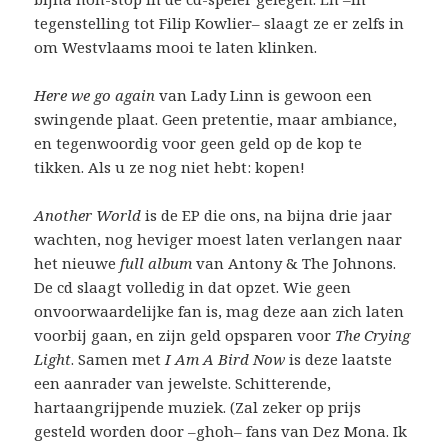
tegenstelling tot Filip Kowlier– slaagt ze er zelfs in
om Westvlaams mooi te laten klinken.
Here we go again
van Lady Linn is gewoon een
swingende plaat. Geen pretentie, maar ambiance,
en tegenwoordig voor geen geld op de kop te
tikken. Als u ze nog niet hebt: kopen!
Another World
is de EP die ons, na bijna drie jaar
wachten, nog heviger moest laten verlangen naar
het nieuwe
full album
van Antony & The Johnons.
De cd slaagt volledig in dat opzet. Wie geen
onvoorwaardelijke fan is, mag deze aan zich laten
voorbij gaan, en zijn geld opsparen voor
The Crying
Light
. Samen met
I Am A Bird Now
is deze laatste
een aanrader van jewelste. Schitterende,
hartaangrijpende muziek. (Zal zeker op prijs
gesteld worden door –ghoh– fans van Dez Mona. Ik