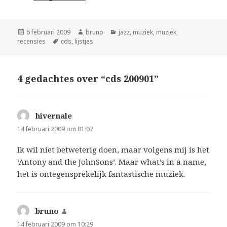
Geplaatst
Auteur
Categorieën
6 februari 2009
bruno
jazz
,
muziek
,
muziek
,
op
Tags
recensies
cds
,
lijstjes
4 gedachtes over “cds 200901”
hivernale
schreef:
14 februari 2009 om 01:07
Ik wil niet betweterig doen, maar volgens mij is het
‘Antony and the JohnSons’. Maar what’s in a name,
het is ontegensprekelijk fantastische muziek.
bruno
schreef:
14 februari 2009 om 10:29