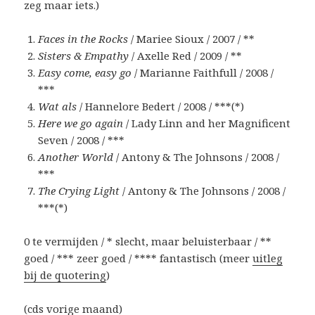
zeg maar iets.)
Faces in the Rocks
/ Mariee Sioux / 2007 / **
Sisters & Empathy
/ Axelle Red / 2009 / **
Easy come, easy go
/ Marianne Faithfull / 2008 /
***
Wat als
/ Hannelore Bedert / 2008 / ***(*)
Here we go again
/ Lady Linn and her Magnificent
Seven / 2008 / ***
Another World
/ Antony & The Johnsons / 2008 /
***
The Crying Light
/ Antony & The Johnsons / 2008 /
***(*)
0 te vermijden / * slecht, maar beluisterbaar / **
goed / *** zeer goed / **** fantastisch (meer
uitleg
bij de quotering
)
(cds
vorige maand
)