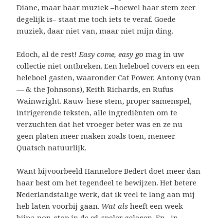
Diane, maar haar muziek –hoewel haar stem zeer
degelijk is– staat me toch iets te veraf. Goede
muziek, daar niet van, maar niet mijn ding.
Edoch, al de rest!
Easy come, easy go
mag in uw
collectie niet ontbreken. Een heleboel covers en een
heleboel gasten, waaronder Cat Power, Antony (van
— & the Johnsons), Keith Richards, en Rufus
Wainwright. Rauw-hese stem, proper samenspel,
intrigerende teksten, alle ingrediënten om te
verzuchten dat het vroeger beter was en ze nu
geen platen meer maken zoals toen, meneer.
Quatsch natuurlijk.
Want bijvoorbeeld Hannelore Bedert doet meer dan
haar best om het tegendeel te bewijzen. Het betere
Nederlandstalige werk, dat ik veel te lang aan mij
heb laten voorbij gaan.
Wat als
heeft een week
bijna non-stop in de cd-speler gelegen. En –in