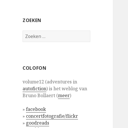
ZOEKEN
Zoeken
naar:
COLOFON
volume12 (adventures in
autofiction
) is het weblog van
Bruno Bollaert (
meer
)
»
facebook
»
concertfotografie/flickr
»
goodreads