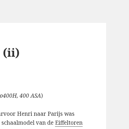
(ii)
Pro400H, 400 ASA
)
voor Henri naar Parijs was
n schaalmodel van de
Eiffeltoren