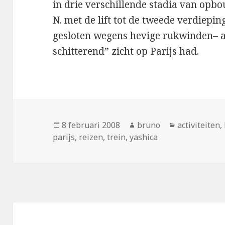
in drie verschillende stadia van opbo
N. met de lift tot de tweede verdiepi
gesloten wegens hevige rukwinden– a
schitterend” zicht op Parijs had.
Geplaatst
Auteur
Categorieën
8 februari 2008
bruno
activiteiten
,
op
parijs
,
reizen
,
trein
,
yashica