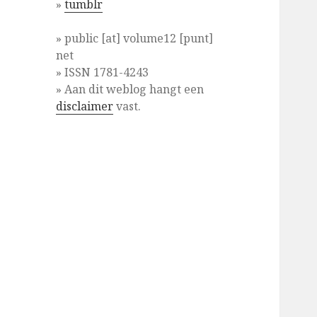
»
tumblr
» public [at] volume12 [punt]
net
» ISSN 1781-4243
» Aan dit weblog hangt een
disclaimer
vast.