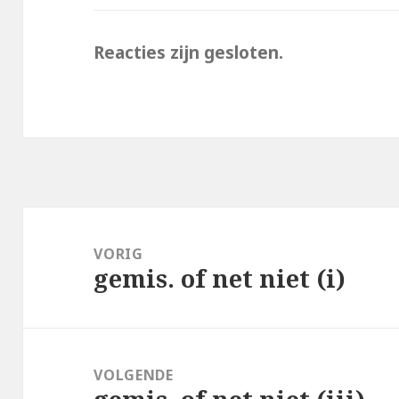
Reacties zijn gesloten.
Bericht
navigatie
VORIG
gemis. of net niet (i)
Vorig
bericht:
VOLGENDE
Volgend