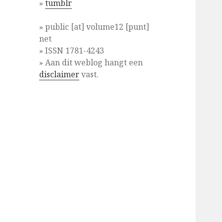
»
tumblr
» public [at] volume12 [punt]
net
» ISSN 1781-4243
» Aan dit weblog hangt een
disclaimer
vast.