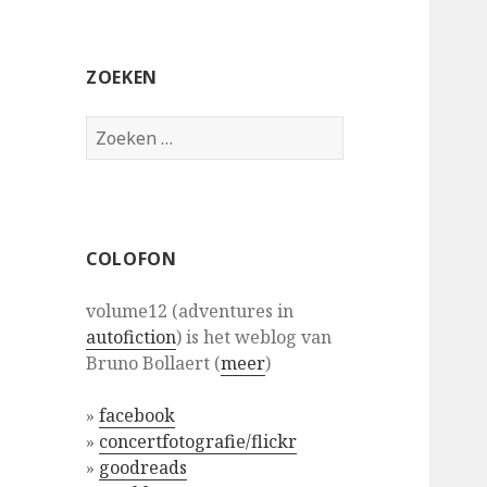
ZOEKEN
Zoeken
naar:
COLOFON
volume12 (adventures in
autofiction
) is het weblog van
Bruno Bollaert (
meer
)
»
facebook
»
concertfotografie/flickr
»
goodreads