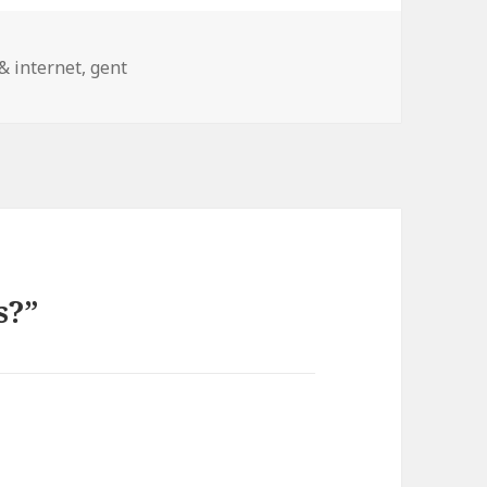
n
& internet
,
gent
s?”