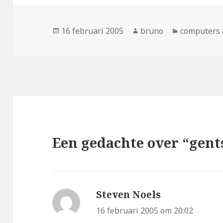
Geplaatst
Auteur
Categorieë
16 februari 2005
bruno
computers 
op
Een gedachte over “gent
Steven Noels
schreef:
16 februari 2005 om 20:02