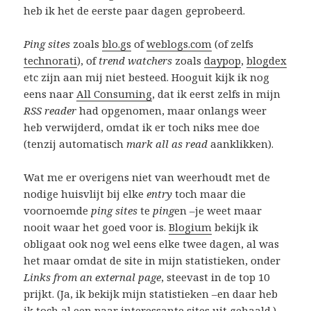
heb ik het de eerste paar dagen geprobeerd.
Ping sites
zoals
blo.gs
of
weblogs.com
(of zelfs
technorati
), of
trend watchers
zoals
daypop
,
blogdex
etc zijn aan mij niet besteed. Hooguit kijk ik nog
eens naar
All Consuming
, dat ik eerst zelfs in mijn
RSS reader
had opgenomen, maar onlangs weer
heb verwijderd, omdat ik er toch niks mee doe
(tenzij automatisch
mark all as read
aanklikken).
Wat me er overigens niet van weerhoudt met de
nodige huisvlijt bij elke
entry
toch maar die
voornoemde
ping sites
te
ping
en –je weet maar
nooit waar het goed voor is.
Blogium
bekijk ik
obligaat ook nog wel eens elke twee dagen, al was
het maar omdat de site in mijn statistieken, onder
Links from an external page
, steevast in de top 10
prijkt. (Ja, ik bekijk mijn statistieken –en daar heb
ik toch al een paar interessante sites uit gehaald.)