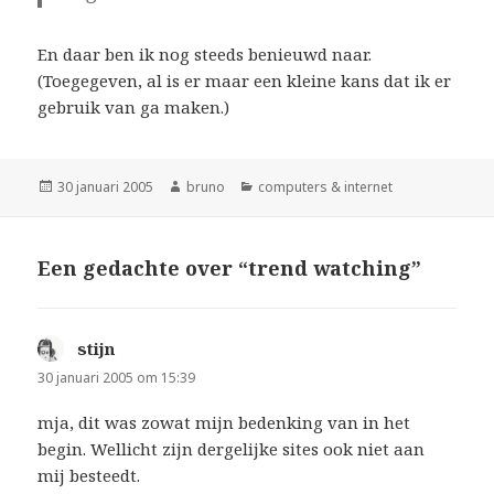
En daar ben ik nog steeds benieuwd naar.
(Toegegeven, al is er maar een kleine kans dat ik er
gebruik van ga maken.)
Geplaatst
Auteur
Categorieën
30 januari 2005
bruno
computers & internet
op
Een gedachte over “trend watching”
stijn
schreef:
30 januari 2005 om 15:39
mja, dit was zowat mijn bedenking van in het
begin. Wellicht zijn dergelijke sites ook niet aan
mij besteedt.