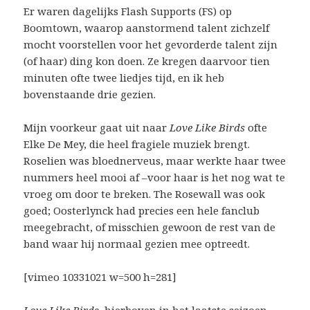
Er waren dagelijks Flash Supports (FS) op
Boomtown, waarop aanstormend talent zichzelf
mocht voorstellen voor het gevorderde talent zijn
(of haar) ding kon doen. Ze kregen daarvoor tien
minuten ofte twee liedjes tijd, en ik heb
bovenstaande drie gezien.
Mijn voorkeur gaat uit naar
Love Like Birds
ofte
Elke De Mey, die heel fragiele muziek brengt.
Roselien was bloednerveus, maar werkte haar twee
nummers heel mooi af –voor haar is het nog wat te
vroeg om door te breken. The Rosewall was ook
goed; Oosterlynck had precies een hele fanclub
meegebracht, of misschien gewoon de rest van de
band waar hij normaal gezien mee optreedt.
[vimeo 10331021 w=500 h=281]
Love Like Birds
, hierboven in het laatste seizoen