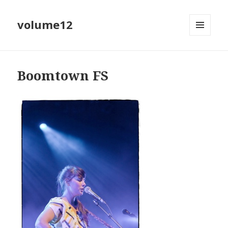
volume12
MENU
EN
WIDGETS
Boomtown FS