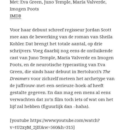
Met: Eva Green, Juno Temple, María Valverde,
Imogen Poots
IMDB
Voor haar debuut schreef regisseur Jordan Scott
mee aan de bewerking van de roman van Sheila
Kohler. Dat brengt het totale aantal, op drie
schrijvers. Voeg daarbij nog eens de ontluikende
cast van Juno Temple, María Valverde en Imogen
Poots, en de neurotische typecasting van Eva
Green, die sinds haar debuut in Bertolucci’s
The
Dreamers
voor zichzelf meteen het archetype van
de juffrouw-met-een-serieuze-hoek-af heeft
gestalte gegeven. En dan mag een mens al eens
verwachten dat zo’n film toch iets of wat om het
lijf zal hebben (figuurlijk dan –haha).
[youtube https://www.youtube.com/watch?
v=tU2xyM_2jIE&w=560&h=315]