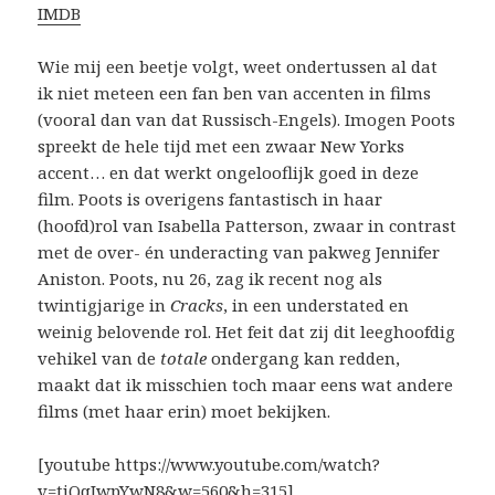
IMDB
Wie mij een beetje volgt, weet ondertussen al dat
ik niet meteen een fan ben van accenten in films
(vooral dan van dat Russisch-Engels). Imogen Poots
spreekt de hele tijd met een zwaar New Yorks
accent… en dat werkt ongelooflijk goed in deze
film. Poots is overigens fantastisch in haar
(hoofd)rol van Isabella Patterson, zwaar in contrast
met de over- én underacting van pakweg Jennifer
Aniston. Poots, nu 26, zag ik recent nog als
twintigjarige in
Cracks
, in een understated en
weinig belovende rol. Het feit dat zij dit leeghoofdig
vehikel van de
totale
ondergang kan redden,
maakt dat ik misschien toch maar eens wat andere
films (met haar erin) moet bekijken.
[youtube https://www.youtube.com/watch?
v=tjQqJwpYwN8&w=560&h=315]