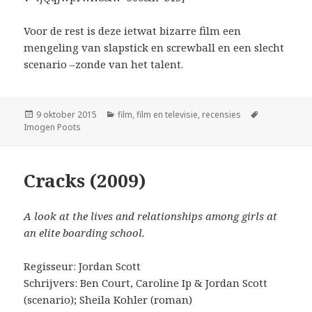
Voor de rest is deze ietwat bizarre film een
mengeling van slapstick en screwball en een slecht
scenario –zonde van het talent.
Geplaatst
Categorieën
Tags
9 oktober 2015
film
,
film en televisie
,
recensies
op
Imogen Poots
Cracks (2009)
A look at the lives and relationships among girls at
an elite boarding school.
Regisseur: Jordan Scott
Schrijvers: Ben Court, Caroline Ip & Jordan Scott
(scenario); Sheila Kohler (roman)