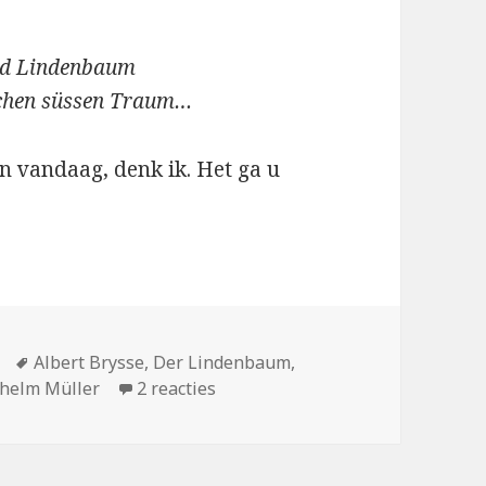
ind Lindenbaum
nchen süssen Traum…
n vandaag, denk ik. Het ga u
Tags
Albert Brysse
,
Der Lindenbaum
,
op Hier findst Du Deine Ruh
helm Müller
2 reacties