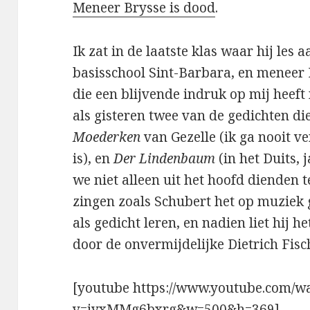
Meneer Brysse is dood
.
Ik zat in de laatste klas waar hij les 
basisschool Sint-Barbara, en meneer 
die een blijvende indruk op mij heeft
als gisteren twee van de gedichten d
Moederken
van Gezelle (ik ga nooit v
is), en
Der Lindenbaum
(in het Duits, 
we niet alleen uit het hoofd dienden 
zingen zoals Schubert het op muziek 
als gedicht leren, en nadien liet hij 
door de onvermijdelijke Dietrich Fisc
[youtube https://www.youtube.com/w
v=jyxMMg6bxrg&w=500&h=369]