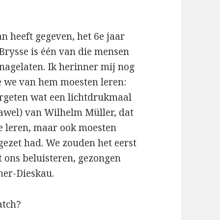
aan heeft gegeven, het 6e jaar
Brysse is één van die mensen
 nagelaten. Ik herinner mij nog
ie we van hem moesten leren:
ergeten wat een lichtdrukmaal
jawel) van Wilhelm Müller, dat
te leren, maar ook moesten
gezet had. We zouden het eerst
het ons beluisteren, gezongen
her-Dieskau.
atch?