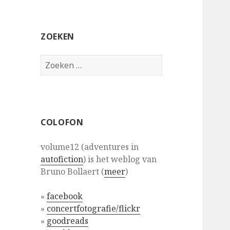
ZOEKEN
Zoeken
naar:
COLOFON
volume12 (adventures in
autofiction
) is het weblog van
Bruno Bollaert (
meer
)
»
facebook
»
concertfotografie/flickr
»
goodreads