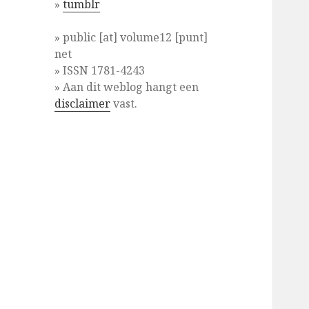
»
tumblr
» public [at] volume12 [punt]
net
» ISSN 1781-4243
» Aan dit weblog hangt een
disclaimer
vast.