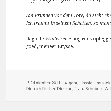
Am Brunnen vor dem Tore, da steht e
Ich träumt in seinem Schatten, so ma
Ik ga de
Winterreise
nog eens oplegge
goed, meneer Brysse.
Geplaatst
Categorieën
24 oktober 2011
gent
,
klassiek
,
muziek
op
Dietrich Fischer-Dieskau
,
Franz Schubert
,
Wil