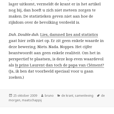
lager uitkomt, vermeldt de krant er in het artikel
nog bij, dan hoeft u zich niet meteen zorgen te
maken. De statistieken geven niet aan hoe de
rijkdom over de bevolking verdeeld is.
Duh
.
Double-duh
.
Lies, damned lies and statistics
gaat hier zelfs niet op. Er zit geen enkele waarde in
deze bewering. Niets. Nada. Noppes. Het cijfer
beantwoordt aan geen enkele realiteit. Om het in
perspectief te plaatsen, is deze kop even waardevol
als
Is prins Laurent dan toch de papa van Clément?
(Ja, ik ben dat voorbeeld speciaal voor u gaan
zoeken.)
Geplaatst
Auteur
Categorieën
Tags
25 oktober 2009
bruno
de krant
,
samenleving
de
op
morgen
,
maatschappij