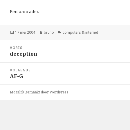
Een aanrader.
Geplaatst
Auteur
Categorieën
17 mei 2004
bruno
computers & internet
op
Bericht
VORIG
navigatie
deception
Vorig
bericht:
VOLGENDE
AF-G
Volgend
bericht:
Mogelijk gemaakt door WordPress