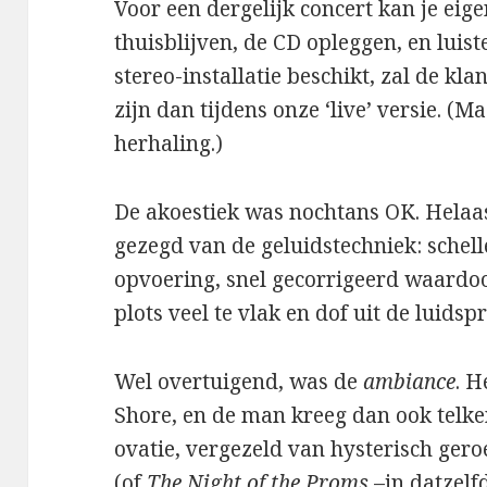
Voor een dergelijk concert kan je eig
thuisblijven, de CD opleggen, en luiste
stereo-installatie beschikt, zal de kl
zijn dan tijdens onze ‘live’ versie. (M
herhaling.)
De akoestiek was nochtans OK. Helaa
gezegd van de geluidstechniek: schell
opvoering, snel gecorrigeerd waardo
plots veel te vlak en dof uit de luids
Wel overtuigend, was de
ambiance
. 
Shore, en de man kreeg dan ook telk
ovatie, vergezeld van hysterisch ger
(of
The Night of the Proms
–in datzelf