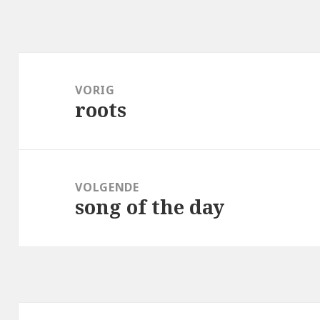
Bericht
navigatie
VORIG
roots
Vorig
bericht:
VOLGENDE
song of the day
Volgend
bericht: