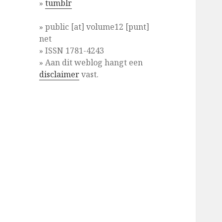
»
tumblr
» public [at] volume12 [punt]
net
» ISSN 1781-4243
» Aan dit weblog hangt een
disclaimer
vast.