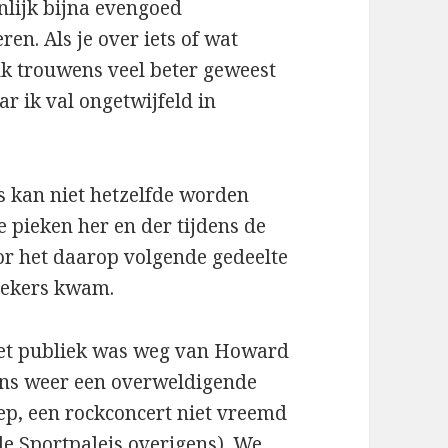
enlijk bijna evengoed
ren. Als je over iets of wat
ank trouwens veel beter geweest
aar ik val ongetwijfeld in
s kan niet hetzelfde worden
e pieken her en der tijdens de
or het daarop volgende gedeelte
prekers kwam.
Het publiek was weg van Howard
ens weer een overweldigende
oep, een rockconcert niet vreemd
de Sportpaleis overigens). We