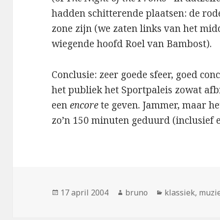
hadden schitterende plaatsen: de rod
zone zijn (we zaten links van het mid
wiegende hoofd Roel van Bambost).
Conclusie: zeer goede sfeer, goed conc
het publiek het Sportpaleis zowat a
een
encore
te geven. Jammer, maar he
zo’n 150 minuten geduurd (inclusief 
Geplaatst
Auteur
Categorieën
17 april 2004
bruno
klassiek
,
muzi
op