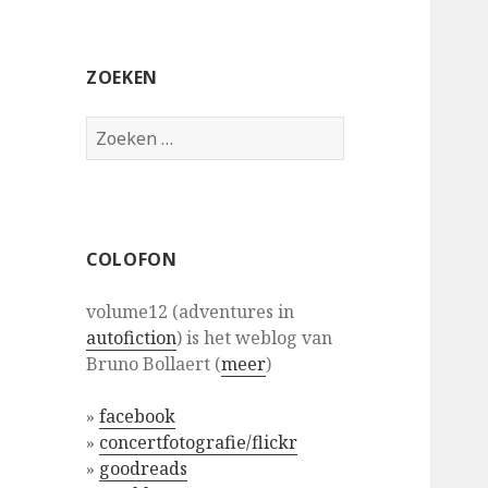
ZOEKEN
Zoeken
naar:
COLOFON
volume12 (adventures in
autofiction
) is het weblog van
Bruno Bollaert (
meer
)
»
facebook
»
concertfotografie/flickr
»
goodreads