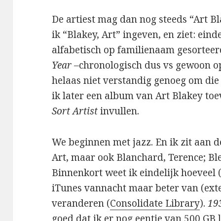
De artiest mag dan nog steeds “Art Bl
ik “Blakey, Art” ingeven, en ziet: ein
alfabetisch op familienaam gesorteer
Year
–chronologisch dus vs gewoon o
helaas niet verstandig genoeg om die
ik later een album van Art Blakey to
Sort Artist
invullen.
We beginnen met jazz. En ik zit aan d
Art, maar ook Blanchard, Terence; Bley
Binnenkort weet ik eindelijk hoeveel (j
iTunes vannacht maar beter van (exte
veranderen (
Consolidate Library
).
19
goed dat ik er nog eentje van 500 GB 