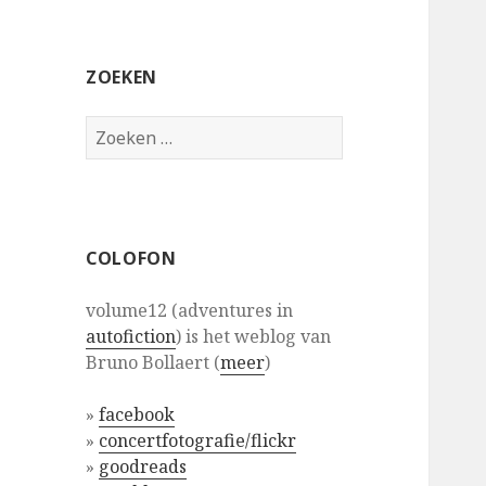
ZOEKEN
Zoeken
naar:
COLOFON
volume12 (adventures in
autofiction
) is het weblog van
Bruno Bollaert (
meer
)
»
facebook
»
concertfotografie/flickr
»
goodreads