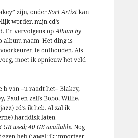
akey” zijn, onder
Sort Artist
kan
delijk worden mijn cd’s
d. En vervolgens op
Album by
p album naam. Het ding is
 voorkeuren te onthouden. Als
evoeg, moet ik opnieuw het veld
e b van –u raadt het– Blakey,
, Paul en zelfs Bobo, Willie.
azz) cd’s ik heb. Al zal ik
rne) harddisk laten
3 GB used; 40 GB available
. Nog
liggen heb (jawel: ik importeer