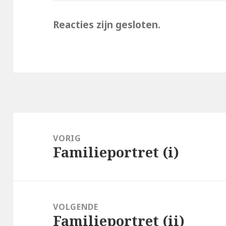
Reacties zijn gesloten.
Bericht
navigatie
VORIG
Familieportret (i)
Vorig
bericht:
VOLGENDE
Familieportret (ii)
Volgend