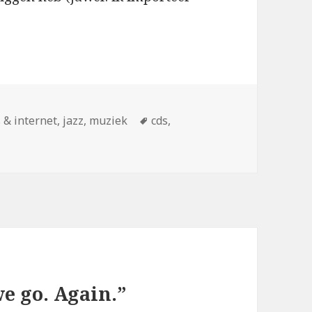
ën
Tags
 & internet
,
jazz
,
muziek
cds
,
e go. Again.”