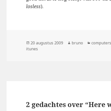
losless
).
Geplaatst
Auteur
Categorie
20 augustus 2009
bruno
computers
op
itunes
2 gedachtes over “Here w