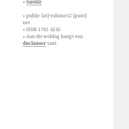
»
tumblr
» public [at] volume12 [punt]
net
» ISSN 1781-4243
» Aan dit weblog hangt een
disclaimer
vast.