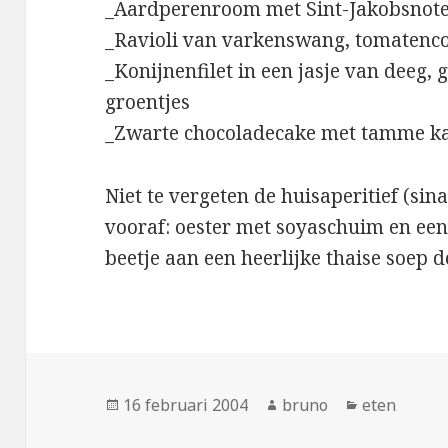
_Aardperenroom met Sint-Jakobsnoten
_Ravioli van varkenswang, tomatenc
_Konijnenfilet in een jasje van deeg
groentjes
_Zwarte chocoladecake met tamme ka
Niet te vergeten de huisaperitief (si
vooraf: oester met soyaschuim en ee
beetje aan een heerlijke thaise soep 
Geplaatst
Auteur
Categorieë
16 februari 2004
bruno
eten
op