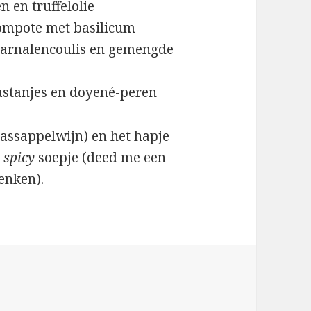
 en truffelolie
ompote met basilicum
, garnalencoulis en gemengde
stanjes en doyené-peren
naassappelwijn) en het hapje
n
spicy
soepje (deed me een
denken).
n