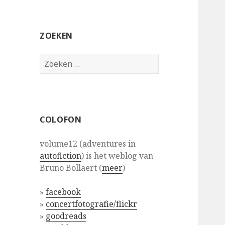
ZOEKEN
Zoeken
naar:
COLOFON
volume12 (adventures in
autofiction
) is het weblog van
Bruno Bollaert (
meer
)
»
facebook
»
concertfotografie/flickr
»
goodreads