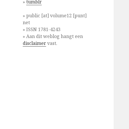
»
tumblr
» public [at] volume12 [punt]
net
» ISSN 1781-4243
» Aan dit weblog hangt een
disclaimer
vast.