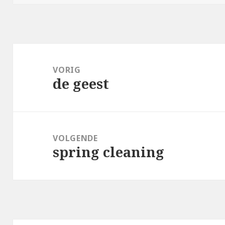
Bericht
navigatie
VORIG
de geest
Vorig
bericht:
VOLGENDE
spring cleaning
Volgend
bericht: