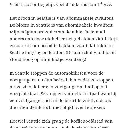
st
Veldstraat ontiegelijk veel drukker is dan 1
Ave.
Het brood in Seattle is van abominabele kwaliteit.
De bloem in Seattle is van abominabele kwaliteit.
Mijn
Belgian Brownies
smaken hier helemaal
anders dan daar (ik heb er net gebakken zie). Ik kijk
ernaar uit om brood te bakken, want dat lukte in
Seattle langs geen kanten. (De aanschaf van bloem
stond hoog op mijn lijstje, vandaag.)
In Seattle stoppen de automobilisten voor de
voetgangers. En dan bedoel ik niet dat ze stoppen
als ze zien dat er een voetganger al half op het
voetpad staat. Ze stoppen voor elk voetpad waarbij
een voetganger zich in de buurt bevindt, ook als
die uiteindelijk toch niet blijkt over te steken.
Hoewel Seattle zich graag de koffiehoofdstad van
de wereld zou noemen, en de barista’s hun best