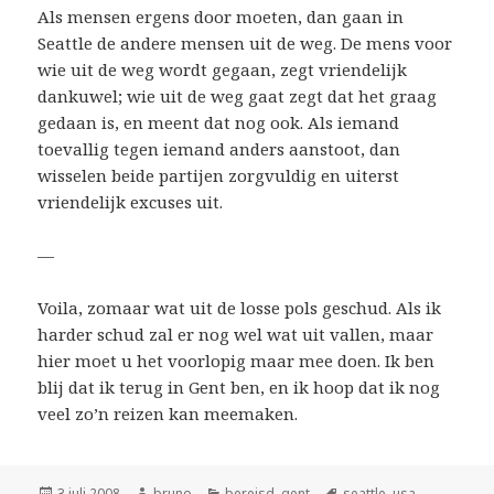
Als mensen ergens door moeten, dan gaan in
Seattle de andere mensen uit de weg. De mens voor
wie uit de weg wordt gegaan, zegt vriendelijk
dankuwel; wie uit de weg gaat zegt dat het graag
gedaan is, en meent dat nog ook. Als iemand
toevallig tegen iemand anders aanstoot, dan
wisselen beide partijen zorgvuldig en uiterst
vriendelijk excuses uit.
—
Voila, zomaar wat uit de losse pols geschud. Als ik
harder schud zal er nog wel wat uit vallen, maar
hier moet u het voorlopig maar mee doen. Ik ben
blij dat ik terug in Gent ben, en ik hoop dat ik nog
veel zo’n reizen kan meemaken.
Geplaatst
Auteur
Categorieën
Tags
3 juli 2008
bruno
bereisd
,
gent
seattle
,
usa
,