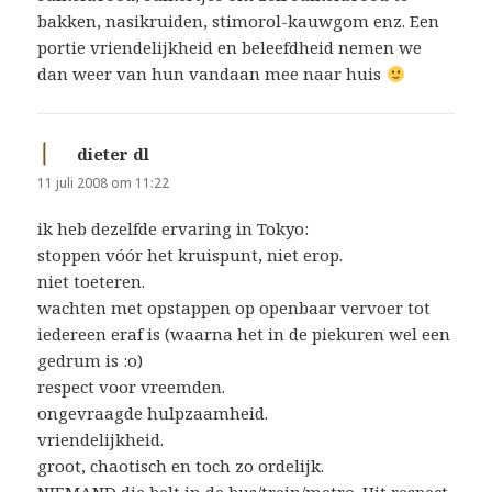
bakken, nasikruiden, stimorol-kauwgom enz. Een
portie vriendelijkheid en beleefdheid nemen we
dan weer van hun vandaan mee naar huis
dieter dl
schreef:
11 juli 2008 om 11:22
ik heb dezelfde ervaring in Tokyo:
stoppen vóór het kruispunt, niet erop.
niet toeteren.
wachten met opstappen op openbaar vervoer tot
iedereen eraf is (waarna het in de piekuren wel een
gedrum is :o)
respect voor vreemden.
ongevraagde hulpzaamheid.
vriendelijkheid.
groot, chaotisch en toch zo ordelijk.
NIEMAND die belt in de bus/trein/metro. Uit respect