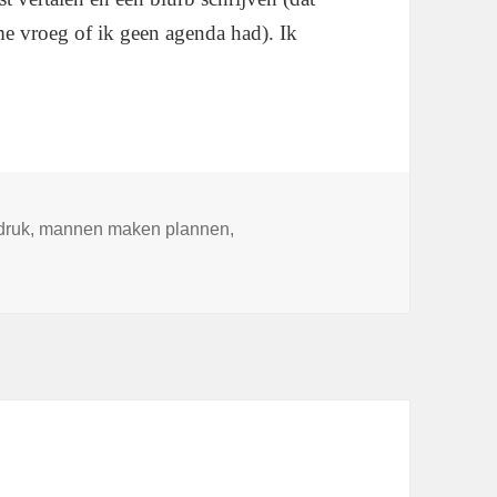
me vroeg of ik geen agenda had). Ik
Tags
druk
,
mannen maken plannen
,