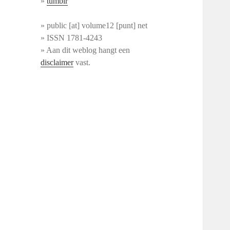
»
tumblr
» public [at] volume12 [punt] net
» ISSN 1781-4243
» Aan dit weblog hangt een
disclaimer
vast.