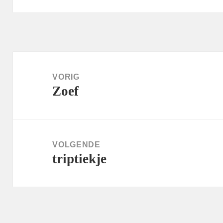
Bericht
navigatie
VORIG
Zoef
Vorig
bericht:
VOLGENDE
triptiekje
Volgend
bericht: