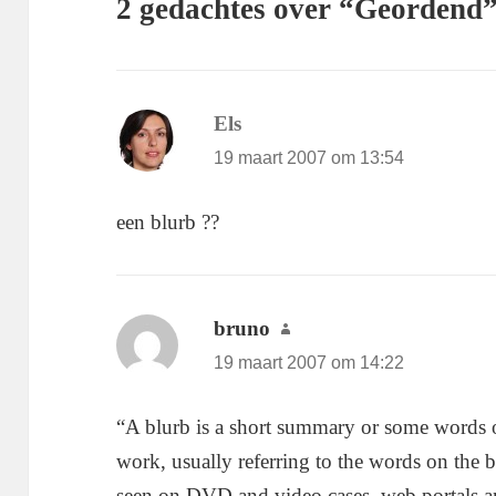
2 gedachtes over “Geordend
Els
schreef:
19 maart 2007 om 13:54
een blurb ??
bruno
schreef:
19 maart 2007 om 14:22
“A blurb is a short summary or some words o
work, usually referring to the words on the
seen on DVD and video cases, web portals a