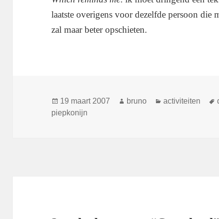
laatste overigens voor dezelfde persoon die 
zal maar beter opschieten.
Geplaatst
Auteur
Categorieën
19 maart 2007
bruno
activiteiten
op
piepkonijn