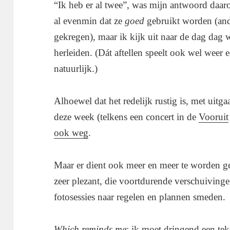
“Ik heb er al twee”, was mijn antwoord daarop
al evenmin dat ze
goed
gebruikt worden (ande
gekregen), maar ik kijk uit naar de dag dag 
herleiden. (Dát aftellen speelt ook wel weer
natuurlijk.)
Alhoewel dat het redelijk rustig is, met uitg
deze week (telkens een concert in de
Vooruit
ook weg
.
Maar er dient ook meer en meer te worden ge
zeer plezant, die voortdurende verschuivinge
fotosessies naar regelen en plannen smeden.
Which reminds me
: ik moet dringend een tek