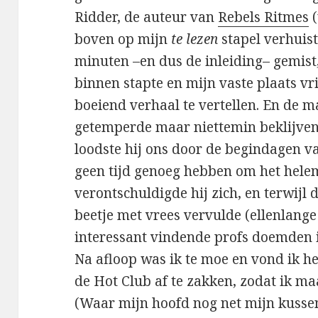
Ridder, de auteur van
Rebels Ritmes
(
boven op mijn
te lezen
stapel verhuist
minuten –en dus de inleiding– gemist,
binnen stapte en mijn vaste plaats vr
boeiend verhaal te vertellen. En de ma
getemperde maar niettemin beklijven
loodste hij ons door de begindagen van
geen tijd genoeg hebben om het helem
verontschuldigde hij zich, en terwijl 
beetje met vrees vervulde (ellenlange
interessant vindende profs doemden in
Na afloop was ik te moe en vond ik h
de Hot Club af te zakken, zodat ik m
(Waar mijn hoofd nog net mijn kussen 