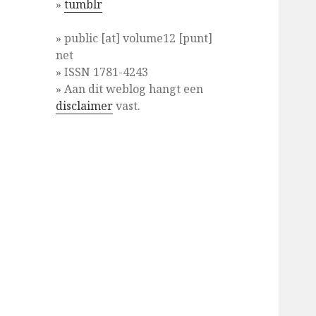
»
tumblr
» public [at] volume12 [punt]
net
» ISSN 1781-4243
» Aan dit weblog hangt een
disclaimer
vast.