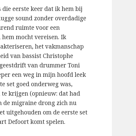
 die eerste keer dat ik hem bij
lugge sound zonder overdadige
urend ruimte voor een
n hem mocht vereisen. Ik
rakteriseren, het vakmanschap
heid van bassist Christophe
e geestdrift van drummer Toni
ieper een weg in mijn hoofd leek
rste set goed onderweg was,
te krijgen (opnieuw: dat had
en de migraine drong zich nu
net uitgehouden om de eerste set
 Bart Defoort komt spelen.