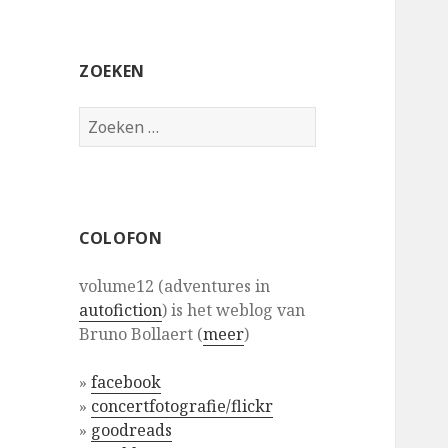
ZOEKEN
Zoeken
naar:
COLOFON
volume12 (adventures in
autofiction
) is het weblog van
Bruno Bollaert (
meer
)
»
facebook
»
concertfotografie/flickr
»
goodreads