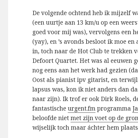
De volgende ochtend heb ik mijzelf w
(een uurtje aan 13 km/u op een weers
goed voor mij was), vervolgens een h
(yay), en ’s avonds besloot ik moe en
in, toch naar de Hot Club te trekken 
Defoort Quartet. Het was al eeuwen g
nog eens aan het werk had gezien (da
Oost als pianist ipv gitarist, en terwi
lapsus was, kon ik niet anders dan d
naar zijn). Ik trof er ook Dirk Roels, 
fantastische
urgent.fm
programma
J
beloofde niet
met zijn voet op de gro
wijselijk toch maar áchter hem plaats