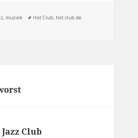
Tags
zz
,
muziek
Hot Club
,
hot club de
worst
 Jazz Club