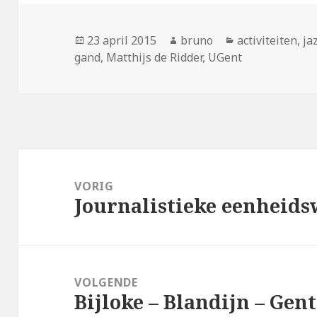
Geplaatst
Auteur
Categorieën
23 april 2015
bruno
activiteiten
,
ja
op
gand
,
Matthijs de Ridder
,
UGent
Bericht
navigatie
VORIG
Journalistieke eenheids
Vorig
bericht:
VOLGENDE
Bijloke – Blandijn – Gent
Volgend