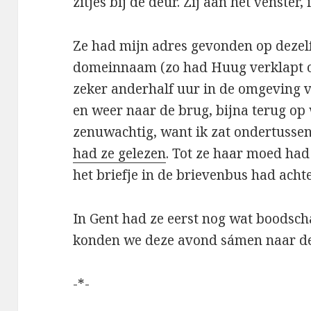
zitjes bij de deur. Zij aan het venster
Ze had mijn adres gevonden op dezel
domeinnaam (zo had Huug verklapt o
zeker anderhalf uur in de omgeving v
en weer naar de brug, bijna terug op
zenuwachtig, want ik zat ondertussen
had ze gelezen
. Tot ze haar moed ha
het briefje in de brievenbus had acht
In Gent had ze eerst nog wat boodsc
konden we deze avond sámen naar de
-*-