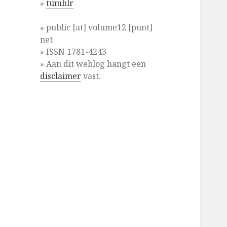
»
tumblr
» public [at] volume12 [punt]
net
» ISSN 1781-4243
» Aan dit weblog hangt een
disclaimer
vast.