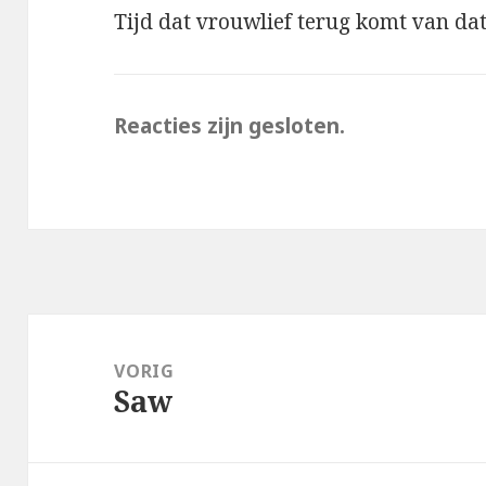
Tijd dat vrouwlief terug komt van da
Reacties zijn gesloten.
Bericht
navigatie
VORIG
Saw
Vorig
bericht: