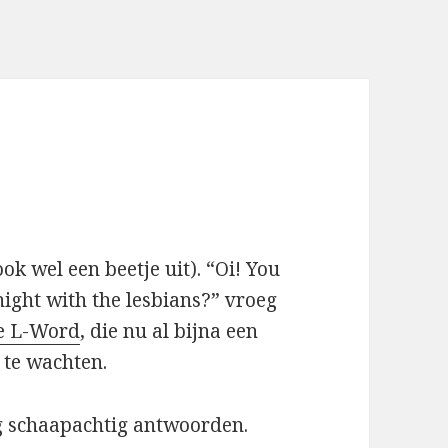
ok wel een beetje uit). “Oi! You
 night with the lesbians?” vroeg
e L-Word
, die nu al bijna een
 te wachten.
og schaapachtig antwoorden.