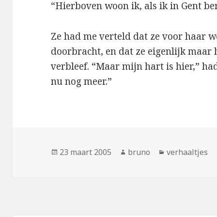
“Hierboven woon ik, als ik in Gent be
Ze had me verteld dat ze voor haar w
doorbracht, en dat ze eigenlijk maar 
verbleef. “Maar mijn hart is hier,” ha
nu nog meer.”
Geplaatst
Auteur
Categorieën
23 maart 2005
bruno
verhaaltjes
op