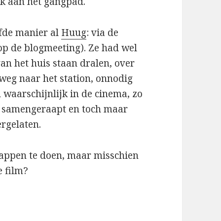
, ik aan het gangpad.
fde manier al
Huug
: via de
p de blogmeeting). Ze had wel
an het huis staan dralen, over
 weg naar het station, onnodig
 waarschijnlijk in de cinema, zo
d samengeraapt en toch maar
ergelaten.
happen te doen, maar misschien
 film?