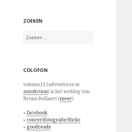
ZOEKEN
Zoeken
naar:
COLOFON
volume12 (adventures in
autofiction
) is het weblog van
Bruno Bollaert (
meer
)
»
facebook
»
concertfotografie/flickr
»
goodreads