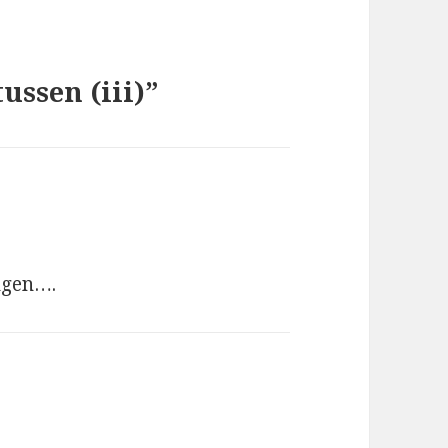
ussen (iii)”
ngen….