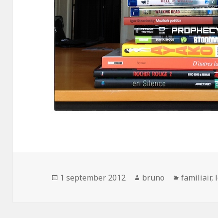
Geplaatst
Auteur
Categorie
1 september 2012
bruno
familiair
,
op