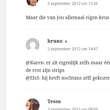
2 september 2012 om 13:26
Maar die van jou allemaal eigen keus 
bruno
schreef:
2 september 2012 om 14:47
@Karen: er zit eigenlijk zelfs maar éé
de rest zijn strips
@ElsS: hij heeft nochtans zélf gekoze
Tessa
schreef:
3 september 2012 om 08:59