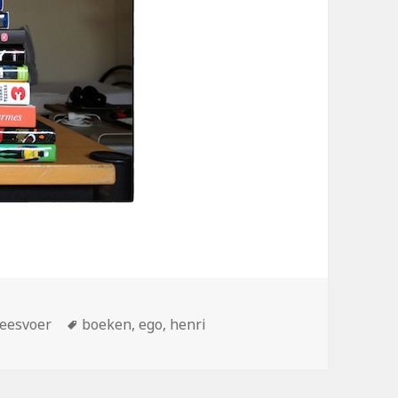
ën
Tags
leesvoer
boeken
,
ego
,
henri