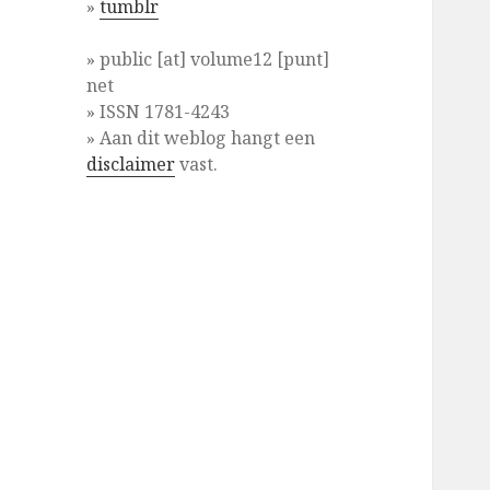
»
tumblr
» public [at] volume12 [punt]
net
» ISSN 1781-4243
» Aan dit weblog hangt een
disclaimer
vast.