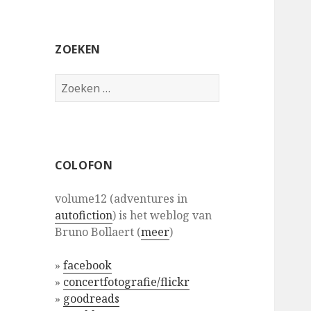
ZOEKEN
Zoeken
naar:
COLOFON
volume12 (adventures in
autofiction
) is het weblog van
Bruno Bollaert (
meer
)
»
facebook
»
concertfotografie/flickr
»
goodreads