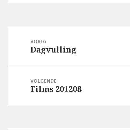
Bericht
navigatie
VORIG
Dagvulling
Vorig
bericht:
VOLGENDE
Films 201208
Volgend
bericht: