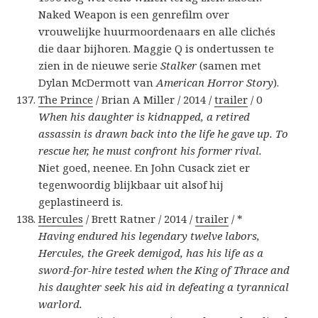
Naked Weapon is een genrefilm over
vrouwelijke huurmoordenaars en alle clichés
die daar bijhoren. Maggie Q is ondertussen te
zien in de nieuwe serie
Stalker
(samen met
Dylan McDermott van
American Horror Story
).
The Prince
/ Brian A Miller / 2014 /
trailer
/ 0
When his daughter is kidnapped, a retired
assassin is drawn back into the life he gave up. To
rescue her, he must confront his former rival.
Niet goed, neenee. En John Cusack ziet er
tegenwoordig blijkbaar uit alsof hij
geplastineerd is.
Hercules
/ Brett Ratner / 2014 /
trailer
/ *
Having endured his legendary twelve labors,
Hercules, the Greek demigod, has his life as a
sword-for-hire tested when the King of Thrace and
his daughter seek his aid in defeating a tyrannical
warlord.