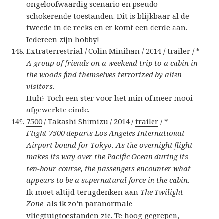
ongeloofwaardig scenario en pseudo-
schokerende toestanden. Dit is blijkbaar al de
tweede in de reeks en er komt een derde aan.
Iedereen zijn hobby!
Extraterrestrial
/ Colin Minihan / 2014 /
trailer
/ *
A group of friends on a weekend trip to a cabin in
the woods find themselves terrorized by alien
visitors.
Huh? Toch een ster voor het min of meer mooi
afgewerkte einde.
7500
/ Takashi Shimizu / 2014 /
trailer
/ *
Flight 7500 departs Los Angeles International
Airport bound for Tokyo. As the overnight flight
makes its way over the Pacific Ocean during its
ten-hour course, the passengers encounter what
appears to be a supernatural force in the cabin.
Ik moet altijd terugdenken aan
The Twilight
Zone
, als ik zo’n paranormale
vliegtuigtoestanden zie. Te hoog gegrepen,