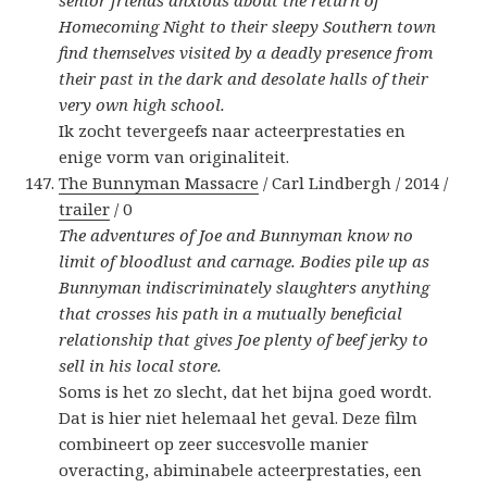
senior friends anxious about the return of
Homecoming Night to their sleepy Southern town
find themselves visited by a deadly presence from
their past in the dark and desolate halls of their
very own high school.
Ik zocht tevergeefs naar acteerprestaties en
enige vorm van originaliteit.
The Bunnyman Massacre
/ Carl Lindbergh / 2014 /
trailer
/ 0
The adventures of Joe and Bunnyman know no
limit of bloodlust and carnage. Bodies pile up as
Bunnyman indiscriminately slaughters anything
that crosses his path in a mutually beneficial
relationship that gives Joe plenty of beef jerky to
sell in his local store.
Soms is het zo slecht, dat het bijna goed wordt.
Dat is hier niet helemaal het geval. Deze film
combineert op zeer succesvolle manier
overacting, abiminabele acteerprestaties, een