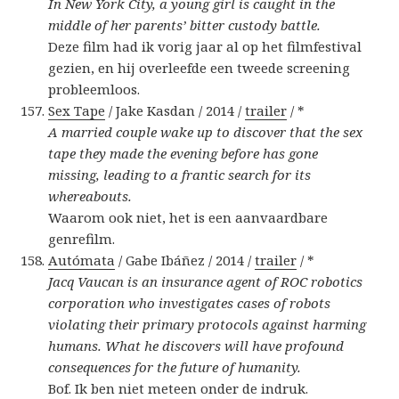
In New York City, a young girl is caught in the
middle of her parents’ bitter custody battle.
Deze film had ik vorig jaar al op het filmfestival
gezien, en hij overleefde een tweede screening
probleemloos.
Sex Tape
/ Jake Kasdan / 2014 /
trailer
/ *
A married couple wake up to discover that the sex
tape they made the evening before has gone
missing, leading to a frantic search for its
whereabouts.
Waarom ook niet, het is een aanvaardbare
genrefilm.
Autómata
/ Gabe Ibáñez / 2014 /
trailer
/ *
Jacq Vaucan is an insurance agent of ROC robotics
corporation who investigates cases of robots
violating their primary protocols against harming
humans. What he discovers will have profound
consequences for the future of humanity.
Bof. Ik ben niet meteen onder de indruk.