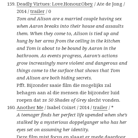
Deadly Virtues: Love.Honour.Obey.
/ Ate de Jong /
2014 /
trailer
/ 0
Tom and Alison are a married couple having sex
when Aaron breaks into their house and assaults
them. When they come to, Alison is tied up and
hung by her arms from the ceiling in the kitchen
and Tom is about to be bound by Aaron in the
bathroom. As events progress, Aaron’s actions
grow increasingly more violent and dangerous and
things come to the surface that shows that Tom
and Alison are both hiding secrets.
Pfft. Bijzonder saaie film die mogelijks zal
behagen aan al die mensen die bijzonder luid
roepen dat ze
50 Shades of Grey
slecht vonden.
Another Me
/ Isabel Coixet / 2014 /
trailer
/ *
A teenager finds her perfect life upended when she’s
stalked by a mysterious doppelganger who has her
eyes set on assuming her identity.
Deze film mist focus en slaagt er mede daardoor