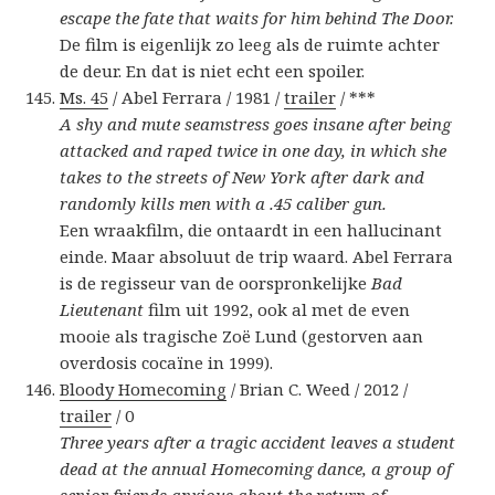
escape the fate that waits for him behind The Door.
De film is eigenlijk zo leeg als de ruimte achter
de deur. En dat is niet echt een spoiler.
Ms. 45
/ Abel Ferrara / 1981 /
trailer
/ ***
A shy and mute seamstress goes insane after being
attacked and raped twice in one day, in which she
takes to the streets of New York after dark and
randomly kills men with a .45 caliber gun.
Een wraakfilm, die ontaardt in een hallucinant
einde. Maar absoluut de trip waard. Abel Ferrara
is de regisseur van de oorspronkelijke
Bad
Lieutenant
film uit 1992, ook al met de even
mooie als tragische Zoë Lund (gestorven aan
overdosis cocaïne in 1999).
Bloody Homecoming
/ Brian C. Weed / 2012 /
trailer
/ 0
Three years after a tragic accident leaves a student
dead at the annual Homecoming dance, a group of