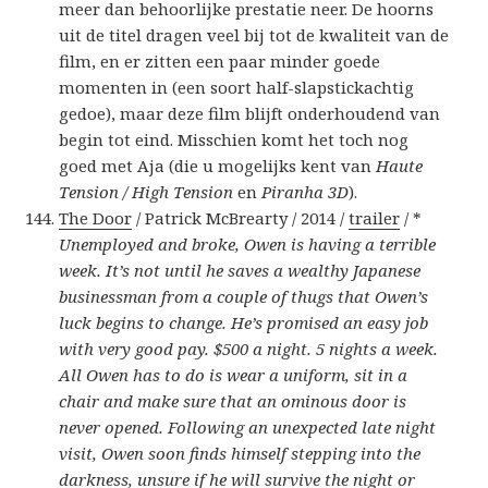
meer dan behoorlijke prestatie neer. De hoorns
uit de titel dragen veel bij tot de kwaliteit van de
film, en er zitten een paar minder goede
momenten in (een soort half-slapstickachtig
gedoe), maar deze film blijft onderhoudend van
begin tot eind. Misschien komt het toch nog
goed met Aja (die u mogelijks kent van
Haute
Tension / High Tension
en
Piranha 3D
).
The Door
/ Patrick McBrearty / 2014 /
trailer
/ *
Unemployed and broke, Owen is having a terrible
week. It’s not until he saves a wealthy Japanese
businessman from a couple of thugs that Owen’s
luck begins to change. He’s promised an easy job
with very good pay. $500 a night. 5 nights a week.
All Owen has to do is wear a uniform, sit in a
chair and make sure that an ominous door is
never opened. Following an unexpected late night
visit, Owen soon finds himself stepping into the
darkness, unsure if he will survive the night or