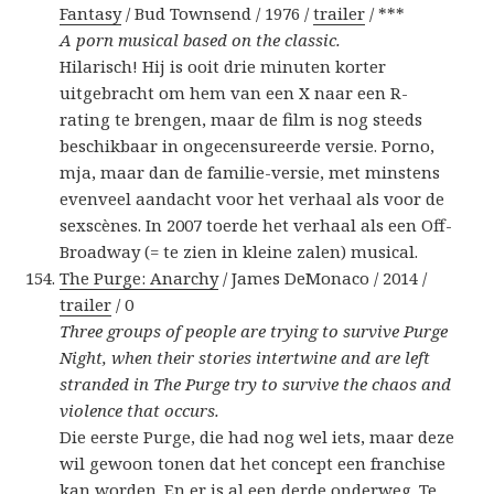
Fantasy
/ Bud Townsend / 1976 /
trailer
/ ***
A porn musical based on the classic.
Hilarisch! Hij is ooit drie minuten korter
uitgebracht om hem van een X naar een R-
rating te brengen, maar de film is nog steeds
beschikbaar in ongecensureerde versie. Porno,
mja, maar dan de familie-versie, met minstens
evenveel aandacht voor het verhaal als voor de
sexscènes. In 2007 toerde het verhaal als een Off-
Broadway (= te zien in kleine zalen) musical.
The Purge: Anarchy
/ James DeMonaco / 2014 /
trailer
/ 0
Three groups of people are trying to survive Purge
Night, when their stories intertwine and are left
stranded in The Purge try to survive the chaos and
violence that occurs.
Die eerste Purge, die had nog wel iets, maar deze
wil gewoon tonen dat het concept een franchise
kan worden. En er is al een derde onderweg. Te