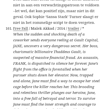
niet in aan een verwachtingspatroon te voldoen
–let wel, dat kan positief zijn, maar niet in dit
geval. Ook Sophie ‘Sansa Stark’ Turner slaagt er
niet in het rommelige script te doen vergeten.
Free Fall
/ Malek Akkad / 2014 /
trailer
/ *
When the sudden and shocking death of a
coworker sends everyone reeling at Gault Capital,
JANE, uncovers a very dangerous secret. Her boss,
charismatic billionaire Thaddeus Gault, is
suspected of massive financial fraud. An assassin,
FRANK, is dispatched to silence her forever. Jane’s
flight from the office is forestalled when her
pursuer shuts down her elevator. Now, trapped
and alone, Jane must find a way to escape her steel
cage before the killer reaches her. This brooding
and relentless thriller plunges our heroine, Jane,
into a free fall of betrayal and terror. To survive
Jane must find the inner strength and courage to