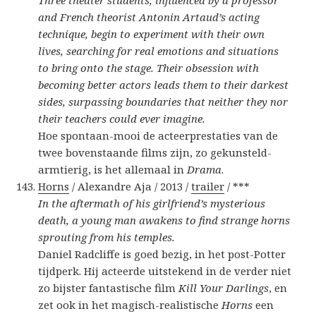
Three theater students, influenced by a professor
and French theorist Antonin Artaud’s acting
technique, begin to experiment with their own
lives, searching for real emotions and situations
to bring onto the stage. Their obsession with
becoming better actors leads them to their darkest
sides, surpassing boundaries that neither they nor
their teachers could ever imagine.
Hoe spontaan-mooi de acteerprestaties van de
twee bovenstaande films zijn, zo gekunsteld-
armtierig, is het allemaal in
Drama
.
Horns
/ Alexandre Aja / 2013 /
trailer
/ ***
In the aftermath of his girlfriend’s mysterious
death, a young man awakens to find strange horns
sprouting from his temples.
Daniel Radcliffe is goed bezig, in het post-Potter
tijdperk. Hij acteerde uitstekend in de verder niet
zo bijster fantastische film
Kill Your Darlings
, en
zet ook in het magisch-realistische
Horns
een