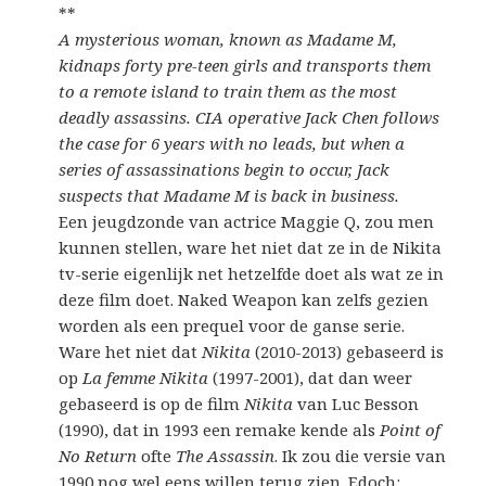
**
A mysterious woman, known as Madame M,
kidnaps forty pre-teen girls and transports them
to a remote island to train them as the most
deadly assassins. CIA operative Jack Chen follows
the case for 6 years with no leads, but when a
series of assassinations begin to occur, Jack
suspects that Madame M is back in business.
Een jeugdzonde van actrice Maggie Q, zou men
kunnen stellen, ware het niet dat ze in de Nikita
tv-serie eigenlijk net hetzelfde doet als wat ze in
deze film doet. Naked Weapon kan zelfs gezien
worden als een prequel voor de ganse serie.
Ware het niet dat
Nikita
(2010-2013) gebaseerd is
op
La femme Nikita
(1997-2001), dat dan weer
gebaseerd is op de film
Nikita
van Luc Besson
(1990), dat in 1993 een remake kende als
Point of
No Return
ofte
The Assassin
. Ik zou die versie van
1990 nog wel eens willen terug zien. Edoch: