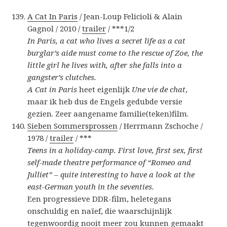
A Cat In Paris
/ Jean-Loup Felicioli & Alain
Gagnol / 2010 /
trailer
/ ***1/2
In Paris, a cat who lives a secret life as a cat
burglar’s aide must come to the rescue of Zoe, the
little girl he lives with, after she falls into a
gangster’s clutches.
A Cat in Paris
heet eigenlijk
Une vie de chat
,
maar ik heb dus de Engels gedubde versie
gezien. Zeer aangename familie(teken)film.
Sieben Sommersprossen
/ Herrmann Zschoche /
1978 /
trailer
/ ***
Teens in a holiday-camp. First love, first sex, first
self-made theatre performance of “Romeo and
Julliet” – quite interesting to have a look at the
east-German youth in the seventies.
Een progressieve DDR-film, heletegans
onschuldig en naïef, die waarschijnlijk
tegenwoordig nooit meer zou kunnen gemaakt