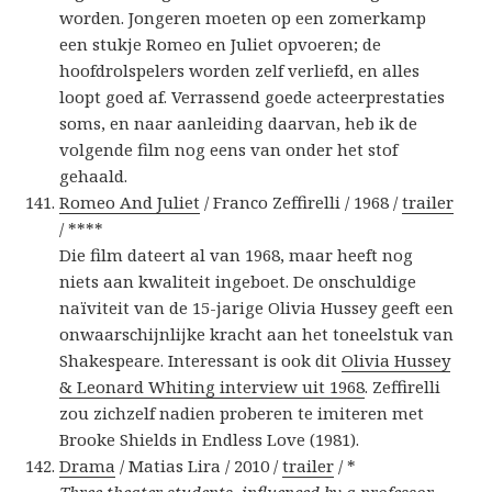
worden. Jongeren moeten op een zomerkamp
een stukje Romeo en Juliet opvoeren; de
hoofdrolspelers worden zelf verliefd, en alles
loopt goed af. Verrassend goede acteerprestaties
soms, en naar aanleiding daarvan, heb ik de
volgende film nog eens van onder het stof
gehaald.
Romeo And Juliet
/ Franco Zeffirelli / 1968 /
trailer
/ ****
Die film dateert al van 1968, maar heeft nog
niets aan kwaliteit ingeboet. De onschuldige
naïviteit van de 15-jarige Olivia Hussey geeft een
onwaarschijnlijke kracht aan het toneelstuk van
Shakespeare. Interessant is ook dit
Olivia Hussey
& Leonard Whiting interview uit 1968
. Zeffirelli
zou zichzelf nadien proberen te imiteren met
Brooke Shields in Endless Love (1981).
Drama
/ Matias Lira / 2010 /
trailer
/ *