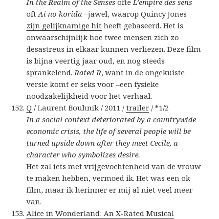
In the Realm of the Senses
ofte
L’empire des sens
oft
Ai no korîda
–jawel, waarop Quincy Jones
zijn gelijknamige hit
heeft gebaseerd. Het is
onwaarschijnlijk hoe twee mensen zich zo
desastreus in elkaar kunnen verliezen. Deze film
is bijna veertig jaar oud, en nog steeds
sprankelend.
Rated R
, want in de ongekuiste
versie komt er seks voor –een fysieke
noodzakelijkheid voor het verhaal.
Q
/ Laurent Bouhnik / 2011 /
trailer
/ *1/2
In a social context deteriorated by a countrywide
economic crisis, the life of several people will be
turned upside down after they meet Cecile, a
character who symbolizes desire.
Het zal iets met vrijgevochtenheid van de vrouw
te maken hebben, vermoed ik. Het was een ok
film, maar ik herinner er mij al niet veel meer
van.
Alice in Wonderland: An X-Rated Musical