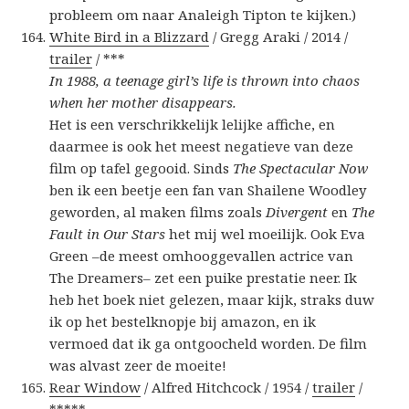
probleem om naar Analeigh Tipton te kijken.)
White Bird in a Blizzard
/ Gregg Araki / 2014 /
trailer
/ ***
In 1988, a teenage girl’s life is thrown into chaos
when her mother disappears.
Het is een verschrikkelijk lelijke affiche, en
daarmee is ook het meest negatieve van deze
film op tafel gegooid. Sinds
The Spectacular Now
ben ik een beetje een fan van Shailene Woodley
geworden, al maken films zoals
Divergent
en
The
Fault in Our Stars
het mij wel moeilijk. Ook Eva
Green –de meest omhooggevallen actrice van
The Dreamers– zet een puike prestatie neer. Ik
heb het boek niet gelezen, maar kijk, straks duw
ik op het bestelknopje bij amazon, en ik
vermoed dat ik ga ontgoocheld worden. De film
was alvast zeer de moeite!
Rear Window
/ Alfred Hitchcock / 1954 /
trailer
/