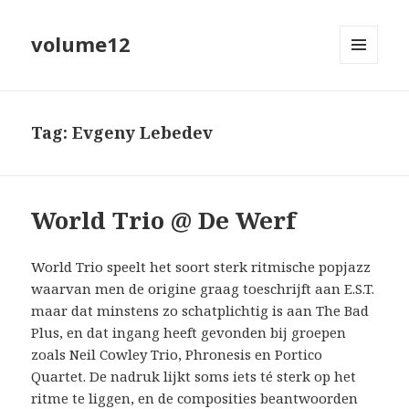
volume12
MENU
EN
WIDGETS
Tag:
Evgeny Lebedev
World Trio @ De Werf
World Trio speelt het soort sterk ritmische popjazz
waarvan men de origine graag toeschrijft aan E.S.T.
maar dat minstens zo schatplichtig is aan The Bad
Plus, en dat ingang heeft gevonden bij groepen
zoals Neil Cowley Trio, Phronesis en Portico
Quartet. De nadruk lijkt soms iets té sterk op het
ritme te liggen, en de composities beantwoorden