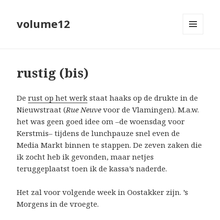
volume12
MENU
EN
WIDGETS
rustig (bis)
De
rust op het werk
staat haaks op de drukte in de
Nieuwstraat (
Rue Neuve
voor de Vlamingen). M.a.w.
het was geen goed idee om –de woensdag voor
Kerstmis– tijdens de lunchpauze snel even de
Media Markt binnen te stappen. De zeven zaken die
ik zocht heb ik gevonden, maar netjes
teruggeplaatst toen ik de kassa’s naderde.
Het zal voor volgende week in Oostakker zijn. ’s
Morgens in de vroegte.