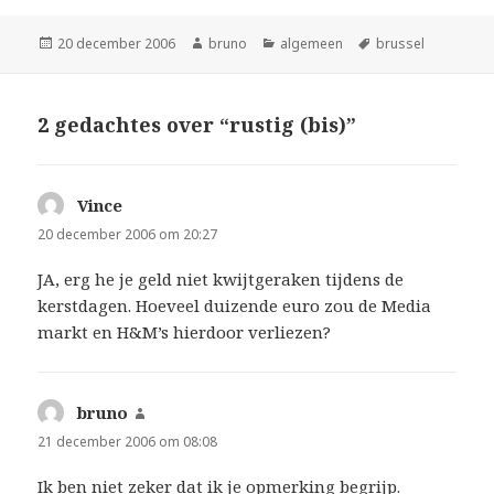
Geplaatst
Auteur
Categorieën
Tags
20 december 2006
bruno
algemeen
brussel
op
2 gedachtes over “rustig (bis)”
Vince
schreef:
20 december 2006 om 20:27
JA, erg he je geld niet kwijtgeraken tijdens de
kerstdagen. Hoeveel duizende euro zou de Media
markt en H&M’s hierdoor verliezen?
bruno
schreef:
21 december 2006 om 08:08
Ik ben niet zeker dat ik je opmerking begrijp.