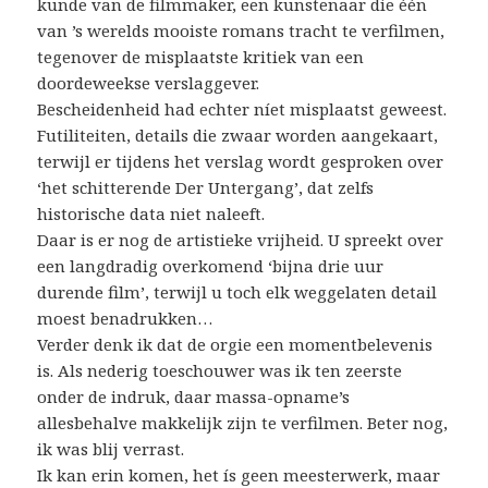
kunde van de filmmaker, een kunstenaar die één
van ’s werelds mooiste romans tracht te verfilmen,
tegenover de misplaatste kritiek van een
doordeweekse verslaggever.
Bescheidenheid had echter níet misplaatst geweest.
Futiliteiten, details die zwaar worden aangekaart,
terwijl er tijdens het verslag wordt gesproken over
‘het schitterende Der Untergang’, dat zelfs
historische data niet naleeft.
Daar is er nog de artistieke vrijheid. U spreekt over
een langdradig overkomend ‘bijna drie uur
durende film’, terwijl u toch elk weggelaten detail
moest benadrukken…
Verder denk ik dat de orgie een momentbelevenis
is. Als nederig toeschouwer was ik ten zeerste
onder de indruk, daar massa-opname’s
allesbehalve makkelijk zijn te verfilmen. Beter nog,
ik was blij verrast.
Ik kan erin komen, het ís geen meesterwerk, maar