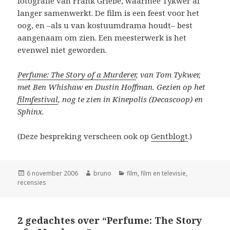
fotografie van Frank Griebe, waarmee Tykwer al
langer samenwerkt. De film is een feest voor het
oog, en –als u van kostuumdrama houdt– best
aangenaam om zien. Een meesterwerk is het
evenwel niet geworden.
Perfume: The Story of a Murderer
, van Tom Tykwer,
met Ben Whishaw en Dustin Hoffman. Gezien op het
filmfestival
, nog te zien in Kinepolis (Decascoop) en
Sphinx.
(Deze bespreking verscheen ook op
Gentblogt
.)
Geplaatst
Auteur
Categorieën
6 november 2006
bruno
film
,
film en televisie
,
op
recensies
2 gedachtes over “Perfume: The Story