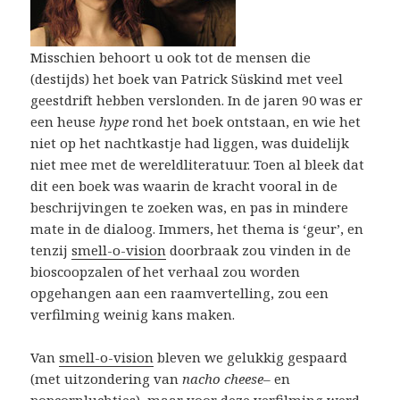
Misschien behoort u ook tot de mensen die
(destijds) het boek van Patrick Süskind met veel
geestdrift hebben verslonden. In de jaren 90 was er
een heuse
hype
rond het boek ontstaan, en wie het
niet op het nachtkastje had liggen, was duidelijk
niet mee met de wereldliteratuur. Toen al bleek dat
dit een boek was waarin de kracht vooral in de
beschrijvingen te zoeken was, en pas in mindere
mate in de dialoog. Immers, het thema is ‘geur’, en
tenzij
smell-o-vision
doorbraak zou vinden in de
bioscoopzalen of het verhaal zou worden
opgehangen aan een raamvertelling, zou een
verfilming weinig kans maken.
Van
smell-o-vision
bleven we gelukkig gespaard
(met uitzondering van
nacho cheese
– en