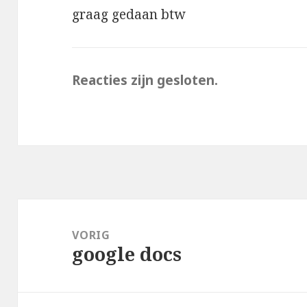
graag gedaan btw
Reacties zijn gesloten.
Bericht
navigatie
VORIG
google docs
Vorig
bericht: