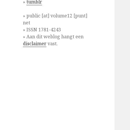
»
tumblr
» public [at] volume12 [punt]
net
» ISSN 1781-4243
» Aan dit weblog hangt een
disclaimer
vast.