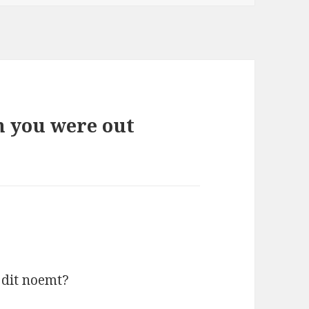
n you were out
l dit noemt?