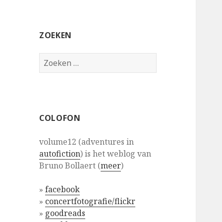
ZOEKEN
Zoeken
naar:
COLOFON
volume12 (adventures in
autofiction
) is het weblog van
Bruno Bollaert (
meer
)
»
facebook
»
concertfotografie/flickr
»
goodreads