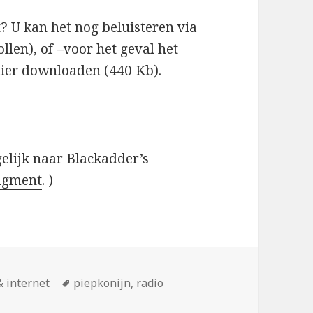
t? U kan het nog beluisteren via
llen), of –voor het geval het
hier
downloaden
(440 Kb).
gelijk naar
Blackadder’s
ragment
. )
n
Tags
 internet
piepkonijn
,
radio