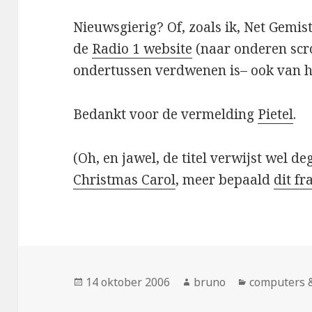
Nieuwsgierig? Of, zoals ik, Net Gemis
de
Radio 1 website
(naar onderen scro
ondertussen verdwenen is– ook van 
Bedankt voor de vermelding
Pietel
.
(Oh, en jawel, de titel verwijst wel de
Christmas Carol
, meer bepaald
dit f
Geplaatst
Auteur
Categorieë
14 oktober 2006
bruno
computers &
op