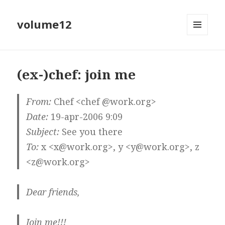
volume12
MENU
EN
WIDGETS
(ex-)chef: join me
From:
Chef <chef @work.org>
Date:
19-apr-2006 9:09
Subject:
See you there
To:
x <x@work.org>, y <y@work.org>, z
<z@work.org>
Dear friends,
Join me!!!