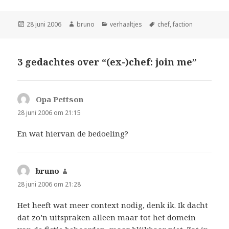
Geplaatst
Auteur
Categorieën
Tags
28 juni 2006
bruno
verhaaltjes
chef
,
faction
op
3 gedachtes over “(ex-)chef: join me”
Opa Pettson
schreef:
28 juni 2006 om 21:15
En wat hiervan de bedoeling?
bruno
schreef:
28 juni 2006 om 21:28
Het heeft wat meer context nodig, denk ik. Ik dacht
dat zo’n uitspraken alleen maar tot het domein