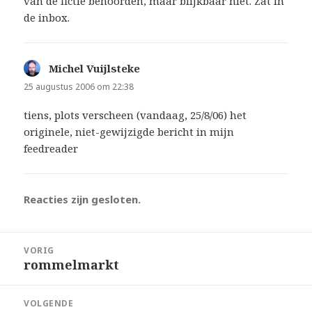
van de fictie behoorden, maar blijkbaar niet. Zat in
de inbox.
Michel Vuijlsteke
schreef:
25 augustus 2006 om 22:38
tiens, plots verscheen (vandaag, 25/8/06) het
originele, niet-gewijzigde bericht in mijn
feedreader
Reacties zijn gesloten.
Bericht
VORIG
navigatie
rommelmarkt
Vorig
bericht:
VOLGENDE