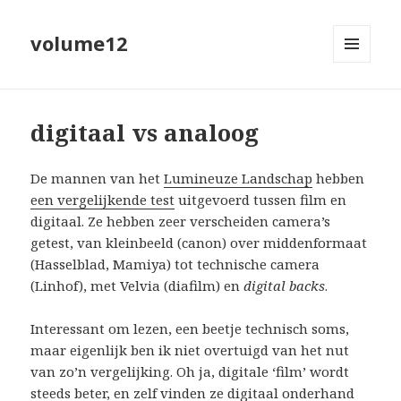
volume12
MENU
EN
WIDGETS
digitaal vs analoog
De mannen van het
Lumineuze Landschap
hebben
een vergelijkende test
uitgevoerd tussen film en
digitaal. Ze hebben zeer verscheiden camera’s
getest, van kleinbeeld (canon) over middenformaat
(Hasselblad, Mamiya) tot technische camera
(Linhof), met Velvia (diafilm) en
digital backs
.
Interessant om lezen, een beetje technisch soms,
maar eigenlijk ben ik niet overtuigd van het nut
van zo’n vergelijking. Oh ja, digitale ‘film’ wordt
steeds beter, en zelf vinden ze digitaal onderhand