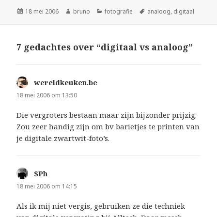
Geplaatst
Auteur
Categorieën
Tags
18 mei 2006
bruno
fotografie
analoog
,
digitaal
op
7 gedachtes over “digitaal vs analoog”
wereldkeuken.be
schreef:
18 mei 2006 om 13:50
Die vergroters bestaan maar zijn bijzonder prijzig.
Zou zeer handig zijn om bv barietjes te printen van
je digitale zwartwit-foto’s.
SPh
schreef:
18 mei 2006 om 14:15
Als ik mij niet vergis, gebruiken ze die techniek