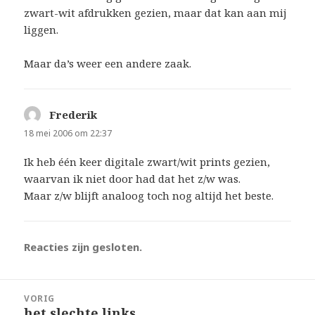
zwart-wit afdrukken gezien, maar dat kan aan mij
liggen.
Maar da’s weer een andere zaak.
Frederik
schreef:
18 mei 2006 om 22:37
Ik heb één keer digitale zwart/wit prints gezien,
waarvan ik niet door had dat het z/w was.
Maar z/w blijft analoog toch nog altijd het beste.
Reacties zijn gesloten.
Bericht
VORIG
navigatie
het slechte links
Vorig