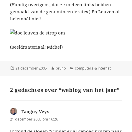
(Handig overigens, dat ze meteen links hebben
gemaakt van de genomineerde sites.) En Leuven al
helemáál niet!
(Beeldmateriaal:
Michel
)
Geplaatst
Auteur
Categorieën
21 december 2005
bruno
computers & internet
op
2 gedachtes over “weblog van het jaar”
Tanguy Veys
schreef:
21 december 2005 om 16:26
Ik vond de slogan “Omdat er al genoeg prijzen naar