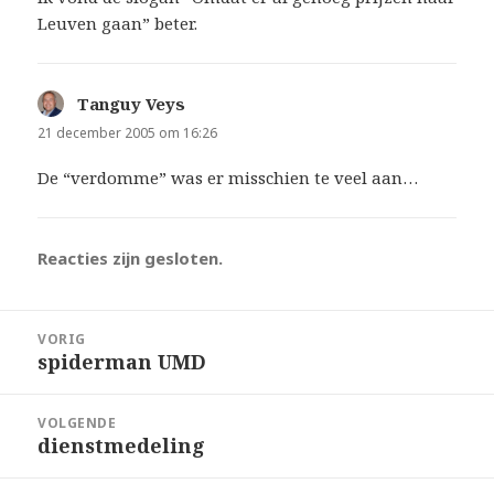
Leuven gaan” beter.
Tanguy Veys
schreef:
21 december 2005 om 16:26
De “verdomme” was er misschien te veel aan…
Reacties zijn gesloten.
Bericht
VORIG
navigatie
spiderman UMD
Vorig
bericht:
VOLGENDE
dienstmedeling
Volgend
bericht: