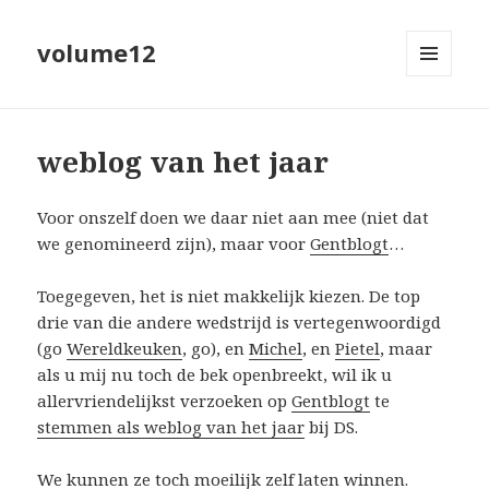
volume12
MENU
EN
WIDGETS
weblog van het jaar
Voor onszelf doen we daar niet aan mee (niet dat
we genomineerd zijn), maar voor
Gentblogt
…
Toegegeven, het is niet makkelijk kiezen. De top
drie van die andere wedstrijd is vertegenwoordigd
(go
Wereldkeuken
, go), en
Michel
, en
Pietel
, maar
als u mij nu toch de bek openbreekt, wil ik u
allervriendelijkst verzoeken op
Gentblogt
te
stemmen als weblog van het jaar
bij DS.
We kunnen ze toch moeilijk zelf laten winnen.