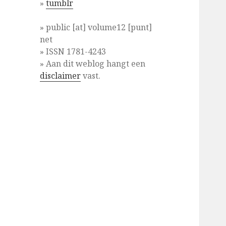
»
tumblr
» public [at] volume12 [punt]
net
» ISSN 1781-4243
» Aan dit weblog hangt een
disclaimer
vast.