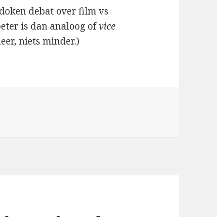
rdoken debat over film vs
beter is dan analoog of
vice
meer, niets minder.)
ën