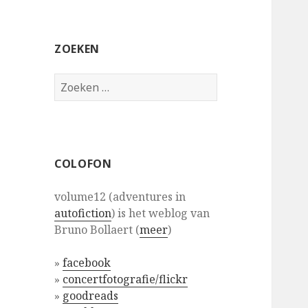
ZOEKEN
Zoeken
naar:
COLOFON
volume12 (adventures in
autofiction
) is het weblog van
Bruno Bollaert (
meer
)
»
facebook
»
concertfotografie/flickr
»
goodreads