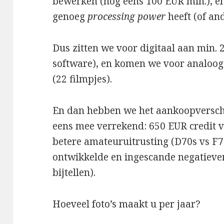
bewerken (nog eens 100 EUR min.), e
genoeg
processing power
heeft (of and
Dus zitten we voor digitaal aan min.
software), en komen we voor analoog u
(22 filmpjes).
En dan hebben we het aankoopversch
eens mee verrekend: 650 EUR credit 
betere amateuruitrusting (D70s vs F75
ontwikkelde en ingescande negatieven
bijtellen).
Hoeveel foto’s maakt u per jaar?