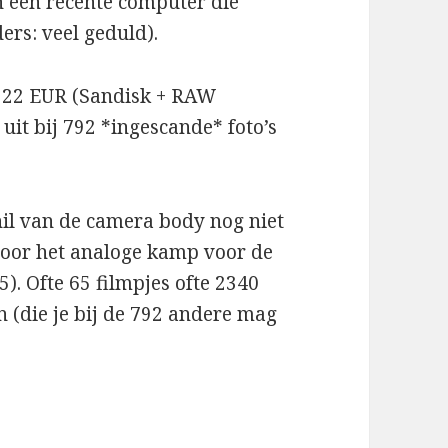
n een recente computer die
ers: veel geduld).
 222 EUR (Sandisk + RAW
it bij 792 *ingescande* foto’s
il van de camera body nog niet
voor het analoge kamp voor de
). Ofte 65 filmpjes ofte 2340
 (die je bij de 792 andere mag