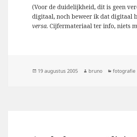
(Voor de duidelijkheid, dit is geen ve
digitaal, noch beweer ik dat digitaal 
versa
. Cijfermateriaal ter info, niets 
Geplaatst
Auteur
Categorie
19 augustus 2005
bruno
fotografie
op