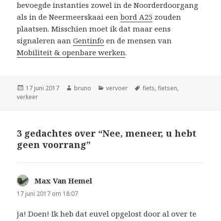
bevoegde instanties zowel in de Noorderdoorgang
als in de Neermeerskaai een
bord A25
zouden
plaatsen. Misschien moet ik dat maar eens
signaleren aan
Gentinfo
en de mensen van
Mobiliteit & openbare werken
.
Geplaatst
Auteur
Categorieën
Tags
17 juni 2017
bruno
vervoer
fiets
,
fietsen
,
op
verkeer
3 gedachtes over “Nee, meneer, u hebt
geen voorrang”
Max Van Hemel
schreef:
17 juni 2017 om 18:07
ja! Doen! Ik heb dat euvel opgelost door al over te