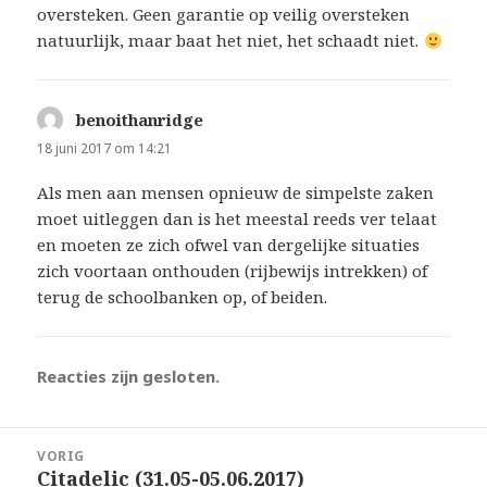
oversteken. Geen garantie op veilig oversteken
natuurlijk, maar baat het niet, het schaadt niet.
benoithanridge
schreef:
18 juni 2017 om 14:21
Als men aan mensen opnieuw de simpelste zaken
moet uitleggen dan is het meestal reeds ver telaat
en moeten ze zich ofwel van dergelijke situaties
zich voortaan onthouden (rijbewijs intrekken) of
terug de schoolbanken op, of beiden.
Reacties zijn gesloten.
Bericht
VORIG
navigatie
Citadelic (31.05-05.06.2017)
Vorig