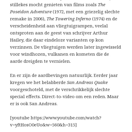
stillekes mocht genieten van films zoals
The
Poseidon Adventure
(1972, met een griezelig slechte
remake in 2006),
The Towering Inferno
(1974) en de
verscheidenheid aan vliegtuigrampen, veelal
ontsproten aan de geest van schrijver Arthur
Hailey, die daar eindeloze varianten op kon
verzinnen. De vliegtuigen werden later ingewisseld
voor windhozen, vulkanen en kometen die de
aarde dreigden te vernielen.
En er zijn de aardbevingen natuurlijk. Eerder jaar
kregen we het belabberde
San Andreas Quake
voorgeschoteld, met de verschrikkelijk slechte
special effects. Direct-to-video om een reden. Maar
er is ook San Andreas.
[youtube https://www.youtube.com/watch?
v=yftHosO0eUo&w=560&h=315]