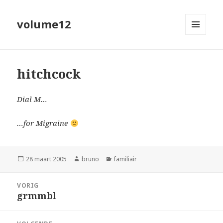
volume12
MENU
EN
WIDGETS
hitchcock
Dial M…
…for Migraine
Geplaatst
Auteur
Categorieën
28 maart 2005
bruno
familiair
op
Bericht
VORIG
navigatie
grmmbl
Vorig
bericht: