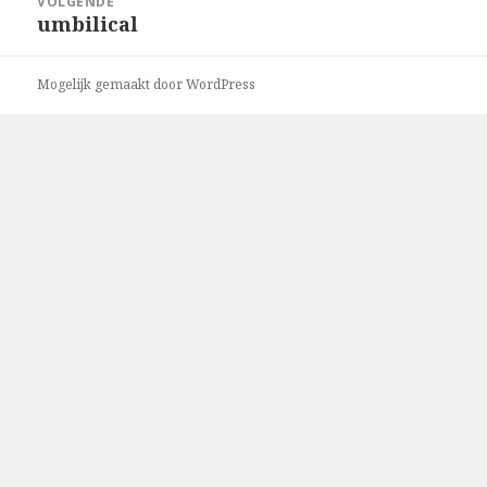
VOLGENDE
umbilical
Volgend
bericht:
Mogelijk gemaakt door WordPress