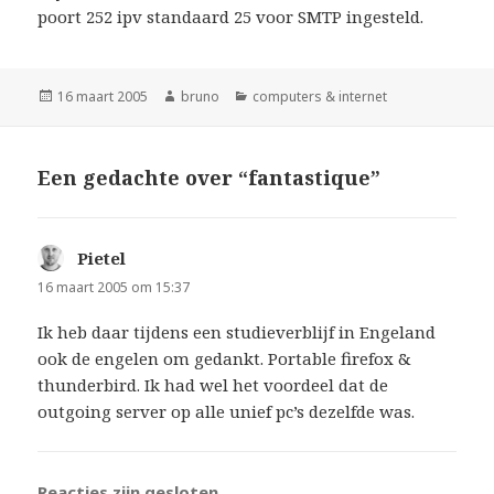
poort 252 ipv standaard 25 voor SMTP ingesteld.
Geplaatst
Auteur
Categorieën
16 maart 2005
bruno
computers & internet
op
Een gedachte over “fantastique”
Pietel
schreef:
16 maart 2005 om 15:37
Ik heb daar tijdens een studieverblijf in Engeland
ook de engelen om gedankt. Portable firefox &
thunderbird. Ik had wel het voordeel dat de
outgoing server op alle unief pc’s dezelfde was.
Reacties zijn gesloten.