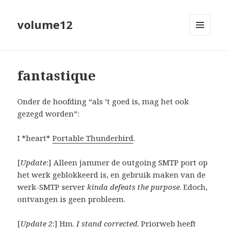
volume12
MENU
EN
WIDGETS
fantastique
Onder de hoofding “als ’t goed is, mag het ook
gezegd worden”:
I *heart*
Portable Thunderbird
.
[
Update
:] Alleen jammer de outgoing SMTP port op
het werk geblokkeerd is, en gebruik maken van de
werk-SMTP server
kinda defeats the purpose
. Edoch,
ontvangen is geen probleem.
[
Update 2
:] Hm.
I stand corrected
. Priorweb heeft