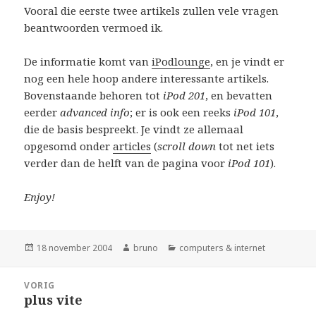
Vooral die eerste twee artikels zullen vele vragen
beantwoorden vermoed ik.
De informatie komt van
iPodlounge
, en je vindt er
nog een hele hoop andere interessante artikels.
Bovenstaande behoren tot
iPod 201
, en bevatten
eerder
advanced info
; er is ook een reeks
iPod 101
,
die de basis bespreekt. Je vindt ze allemaal
opgesomd onder
articles
(
scroll down
tot net iets
verder dan de helft van de pagina voor
iPod 101
).
Enjoy!
Geplaatst
Auteur
Categorieën
18 november 2004
bruno
computers & internet
op
Bericht
VORIG
navigatie
plus vite
Vorig