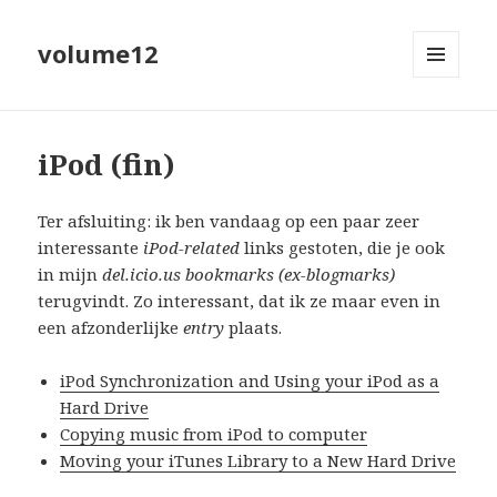
volume12
MENU
EN
WIDGETS
iPod (fin)
Ter afsluiting: ik ben vandaag op een paar zeer
interessante
iPod-related
links gestoten, die je ook
in mijn
del.icio.us bookmarks (ex-blogmarks)
terugvindt. Zo interessant, dat ik ze maar even in
een afzonderlijke
entry
plaats.
iPod Synchronization and Using your iPod as a
Hard Drive
Copying music from iPod to computer
Moving your iTunes Library to a New Hard Drive