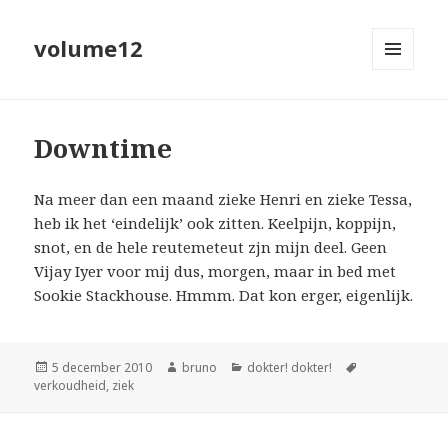
volume12
MENU
EN
WIDGETS
Downtime
Na meer dan een maand zieke Henri en zieke Tessa,
heb ik het ‘eindelijk’ ook zitten. Keelpijn, koppijn,
snot, en de hele reutemeteut zjn mijn deel. Geen
Vijay Iyer voor mij dus, morgen, maar in bed met
Sookie Stackhouse. Hmmm. Dat kon erger, eigenlijk.
Geplaatst
Auteur
Categorieën
Tags
5 december 2010
bruno
dokter! dokter!
op
verkoudheid
,
ziek