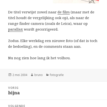
De titel verwijst zowel naar
de film
(maar met de
titel houdt de vergelijking ook op), als naar de
range finder camera (zoals de Leica), waar op
parallax
wordt gecorrigeerd.
Zodus. Elke werkdag een nieuwe foto (of dat is toch
de bedoeling), en de comments staan aan.
Nu nog zien hoe lang ik het volhou.
Geplaatst
Auteur
Categorieën
2 mei 2004
bruno
fotografie
op
Bericht
VORIG
navigatie
bijna
Vorig
bericht:
VOLGENDE