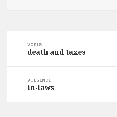
op
Bericht
navigatie
VORIG
death and taxes
Vorig
bericht:
VOLGENDE
in-laws
Volgend
bericht: