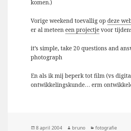
komen.)
Vorige weekend toevallig op
deze web
er al meteen
een projectje
voor tijden
it’s simple, take 20 questions and an
photograph
En als ik mij beperk tot film (vs digit
ontwikkelingskunde… erm ontwikkel
Geplaatst
Auteur
Categorieën
8 april 2004
bruno
fotografie