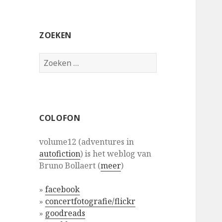
ZOEKEN
Zoeken
naar:
COLOFON
volume12 (adventures in
autofiction
) is het weblog van
Bruno Bollaert (
meer
)
»
facebook
»
concertfotografie/flickr
»
goodreads