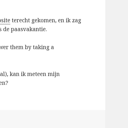
site
terecht gekomen, en ik zag
s de paasvakantie.
swer them by taking a
aal), kan ik meteen mijn
en?