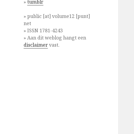
»
tumblr
» public [at] volume12 [punt]
net
» ISSN 1781-4243
» Aan dit weblog hangt een
disclaimer
vast.