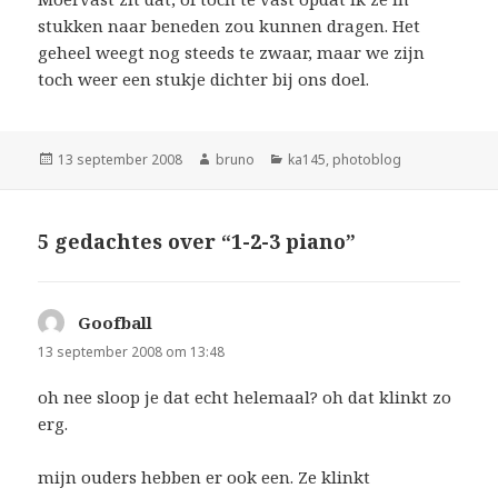
stukken naar beneden zou kunnen dragen. Het
geheel weegt nog steeds te zwaar, maar we zijn
toch weer een stukje dichter bij ons doel.
Geplaatst
Auteur
Categorieën
13 september 2008
bruno
ka145
,
photoblog
op
5 gedachtes over “1-2-3 piano”
Goofball
schreef:
13 september 2008 om 13:48
oh nee sloop je dat echt helemaal? oh dat klinkt zo
erg.
mijn ouders hebben er ook een. Ze klinkt