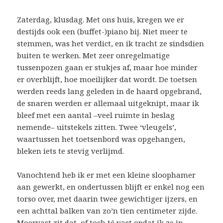
Zaterdag, klusdag. Met ons huis, kregen we er
destijds ook een (buffet-)piano bij. Niet meer te
stemmen, was het verdict, en ik tracht ze sindsdien
buiten te werken. Met zeer onregelmatige
tussenpozen gaan er stukjes af, maar hoe minder
er overblijft, hoe moeilijker dat wordt. De toetsen
werden reeds lang geleden in de haard opgebrand,
de snaren werden er allemaal uitgeknipt, maar ik
bleef met een aantal –veel ruimte in beslag
nemende– uitstekels zitten. Twee ‘vleugels’,
waartussen het toetsenbord was opgehangen,
bleken iets te stevig verlijmd.
Vanochtend heb ik er met een kleine sloophamer
aan gewerkt, en ondertussen blijft er enkel nog een
torso over, met daarin twee gewichtiger ijzers, en
een achttal balken van zo’n tien centimeter zijde.
Moervast zit dat, of toch té vast opdat ik ze in