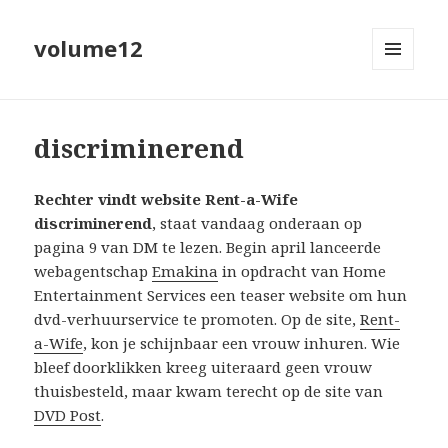
volume12
MENU
EN
WIDGETS
discriminerend
Rechter vindt website Rent-a-Wife
discriminerend
, staat vandaag onderaan op
pagina 9 van DM te lezen. Begin april lanceerde
webagentschap
Emakina
in opdracht van Home
Entertainment Services een teaser website om hun
dvd-verhuurservice te promoten. Op de site,
Rent-
a-Wife
, kon je schijnbaar een vrouw inhuren. Wie
bleef doorklikken kreeg uiteraard geen vrouw
thuisbesteld, maar kwam terecht op de site van
DVD Post
.