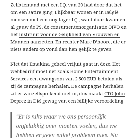
Zelfs iemand met een I.Q. van 20 had door dat het
om een satire ging. Blijkbaar wonen er in België
mensen met een nog lager I.Q., want daar kwamen
al gauw de
PS
, de consumentenorganisatie
OIVO
en
het
Instituut voor de Gelijkheid van Vrouwen en
Mannen
aanzetten. En rechter Marc D’hoore, die er
niets anders op vond dan hen gelijk te geven.
Niet dat Emakina geheel vrijuit gaat in deze. Het
webbedrijf moet net zoals Home Entertainment
Services een dwangsom van 2.500 EUR betalen als
zij de campagne herhalen. De campagne herhalen
zit er vanzelfsprekend niet in, dus maakt
CTO John
Deprez
in DM gewag van een
billijke veroordeling
.
“Er is niks waar we ons persoonlijk
ongelukkig over moeten voelen, dus we
hebben er geen enkel probleem mee. Nu