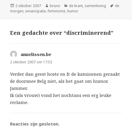
Geplaatst
Auteur
Categorieën
Tags
2 oktober 2007
bruno
de krant
,
samenleving
de
op
morgen
,
emancipatie
,
feminisme
,
humor
Een gedachte over “discriminerend”
annelissen.be
schreef:
2 oktober 2007 om 17:53
Verder dan geest hoste en fc de kamioenen geraakt
de doorsnee Belg niet, als het gaat om humor.
Jammer.
Ik (als vrouw) vond het nochtans een erg leuke
reclame.
Reacties zijn gesloten.