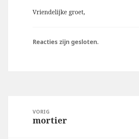
Vriendelijke groet,
Reacties zijn gesloten.
Bericht
navigatie
VORIG
mortier
Vorig
bericht: