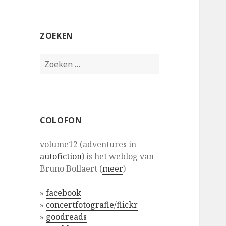
ZOEKEN
Zoeken
naar:
COLOFON
volume12 (adventures in
autofiction
) is het weblog van
Bruno Bollaert (
meer
)
»
facebook
»
concertfotografie/flickr
»
goodreads