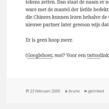
tekens zetten. Dan staat de naam er no
ware met de mantel der liefde bedekt
die Chinees kunnen lezen behalve de
nieuwe partner later gewoon wijs dat 
Er is geen hoop meer.
(
Googlehoer
,
moi
? Voor een
tattoo
link
Geplaatst
Auteur
Categorieë
23 februari 2005
bruno
gelinked
op