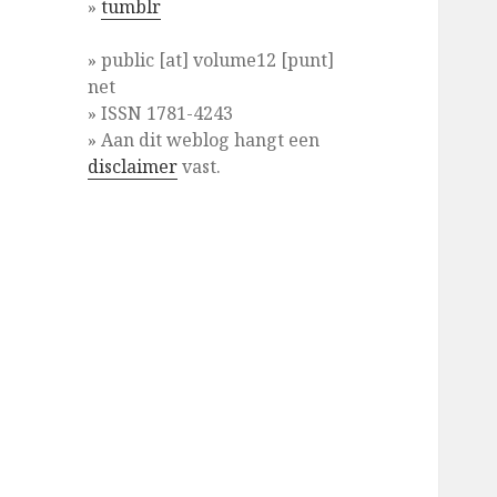
»
tumblr
» public [at] volume12 [punt]
net
» ISSN 1781-4243
» Aan dit weblog hangt een
disclaimer
vast.