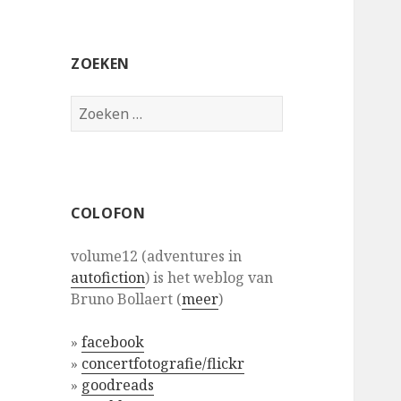
ZOEKEN
Zoeken
naar:
COLOFON
volume12 (adventures in
autofiction
) is het weblog van
Bruno Bollaert (
meer
)
»
facebook
»
concertfotografie/flickr
»
goodreads