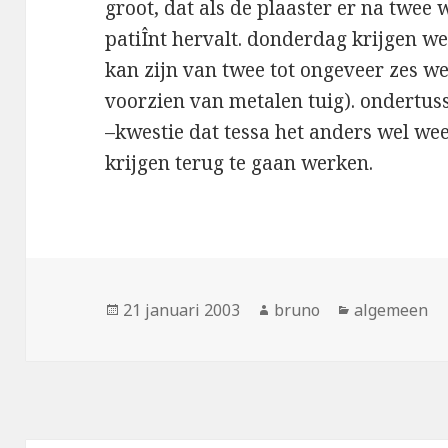
groot, dat als de plaaster er na twee
patiÎnt hervalt. donderdag krijgen we 
kan zijn van twee tot ongeveer zes we
voorzien van metalen tuig). ondertusse
–kwestie dat tessa het anders wel we
krijgen terug te gaan werken.
Geplaatst
Auteur
Categorieën
21 januari 2003
bruno
algemeen
op